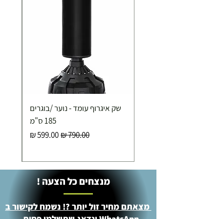
שק איגרוף עומד - נוער /בוגרים
185 ס"מ
מחיר רגיל
מחיר מבצע
מנצחים כל הצעה !
מצאתם מחיר זול יותר ?! נשמח לקישור ב
WhatsApp ונדאג שתשלמו פחות -