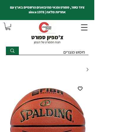
ציוד כושר, ספורט ופנאי מהיבואנים הרשמיים בארץ עם
אחריות מלאה | since 1978
צ'מפיון ספורט
חנות הספורט של הצפון