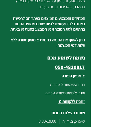
שליח מטעמנו, יגיע עד אליכם לכל מקום בארץ
במהרה, באדיבות ובמקצועיות.
המחירים והמבצעים המוצגים באתר הם לרכישה
באתר בלבד ועשויים להיות שונים ממחיר החנות
בהתאם לסוג המוצר ו/ או המבצע בחנות או באתר.
ניתן לאסוף את הקנייה בחנויות צ'מפיון ספורט ללא
עלות דמי המשלוח.
נשמח לשמוע מכם
050-4820817
צ'מפיון ספורט
רח' העצמאות 5 טבריה
וייז : צ'מפיון ספורט טבריה
*חניה ללקוחותינו
שעות פעילות החנות
ימים א, ב, ד, ה | 8:30-19:00