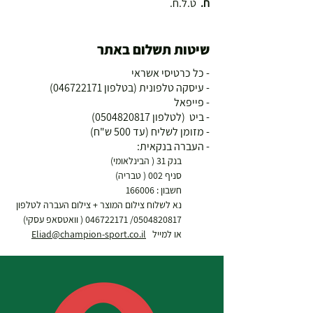
ח.
ט.ל.ח.
שיטות תשלום באתר
- כל כרטיסי אשראי
- עיסקה טלפונית (בטלפון
046722171)
- פייפאל
- ביט (לטלפון
0504820817)
- מזומן לשליח (עד 500 ש"ח)
- העברה בנקאית:
בנק 31 ( הבינלאומי)
סניף 002 ( טבריה)
חשבון : 166006
נא לשלוח צילום המוצר + צילום העברה לטלפון
0504820817
/
046722171
( וואטסאפ עסקי)
או למייל
Eliad@champion-sport.co.il