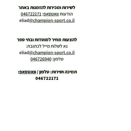
לשירות ומכירות להזמנות באתר
הודעות
וואטסאפ
:
046722171
eliad
@champion-sport.co.il
להצעות מחיר למוסדות ובתי ספר
נא לשלוח מייל לכתובת:
eliad
@champion-sport.co.il
טלפון:
046726940
תמיכה ושירות: טלפון /
וואטסאפ
:
046722171