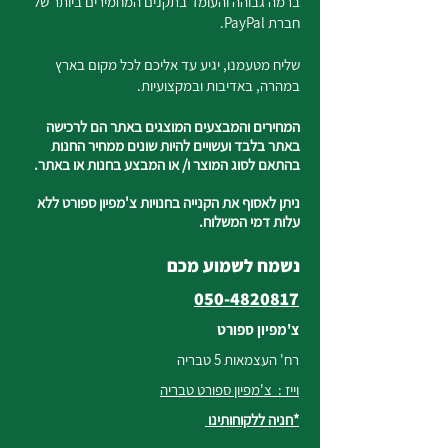
ברמה גבוהה והעומד בתקנים המחמירים ביותר של
חברת PayPal.
שליח מטעמנו, יגיע עד אליכם לכל מקום בארץ
במהרה, באדיבות ובמקצועיות.
המחירים והמבצעים המוצגים באתר הם לרכישה
באתר בלבד ועשויים להיות שונים ממחיר החנות
בהתאם לסוג המוצר ו/ או המבצע בחנות או באתר.
ניתן לאסוף את הקנייה בחנויות צ'מפיון ספורט ללא
עלות דמי המשלוח.
נשמח לשמוע מכם
050-4820817
צ'מפיון ספורט
רח' העצמאות 5 טבריה
וייז : צ'מפיון ספורט טבריה
*חניה ללקוחותינו