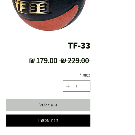
TF-33
מחיר
מחיר
 ‏229.00 ‏₪ 
רגיל
מבצע
כמות
*
הוסף לסל
קנה עכשיו