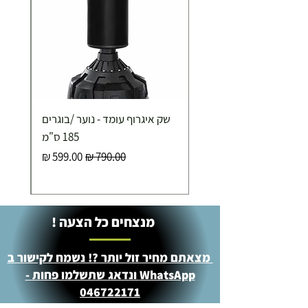
שק איגרוף עומד - נוער /בוגרים
185 ס"מ
מחיר רגיל
מחיר מבצע
מנצחים כל הצעה !
מצאתם מחיר זול יותר ?! נשמח לקישור ב
WhatsApp ונדאג שתשלמו פחות -
046722171