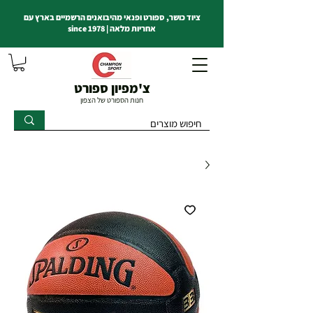
ציוד כושר, ספורט ופנאי מהיבואנים הרשמיים בארץ עם
אחריות מלאה | since 1978
צ'מפיון ספורט
חנות הספורט של הצפון