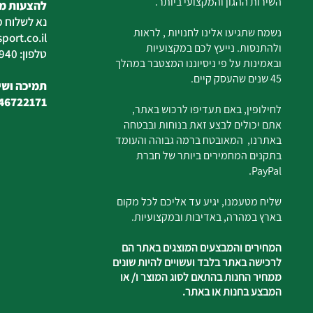
השירות ההגון והמקצועי ביותר.
להצעות מח
נא לשלוח מ
נשמח שתגיעו אלינו לחנויות , לראות
ort.co.il
ולהתנסות. נייעץ לכם במקצועיות
טלפון: 04-6726940
ובאמינות על פי ניסיוננו המצטבר במהלך
45 שנים שהעסק קיים.
תמיכה ושיר
46722171
לחילופין, באם תעדיפו לרכוש באתר,
אתם יכולים לבצע זאת בנוחות ובבטחה
באתרנו, המאובטח ברמה גבוהה והעומד
בתקנים המחמירים ביותר של חברת
PayPal.
שליח מטעמנו, יגיע עד אליכם לכל מקום
בארץ במהרה, באדיבות ובמקצועיות.
המחירים והמבצעים המוצגים באתר הם
לרכישה באתר בלבד ועשויים להיות שונים
ממחיר החנות בהתאם לסוג המוצר ו/ או
המבצע בחנות או באתר.