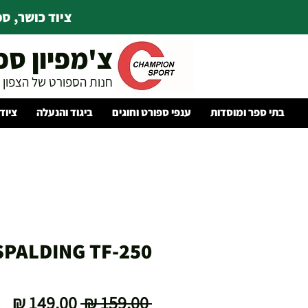
ציוד כושר, ספו
צ'מפיון ספ
חנות הספורט של הצפון
בתי ספר ומוסדות
ענפי ספורט וחוגים
ביגוד והנעלה
ציוד
SPALDING TF-250
מחיר
מח
 ‏159.00 ‏₪ 