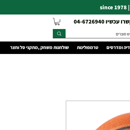
s
עכשיו 04-6726940
יה ומדרסים
טרמפולינות
שולחנות משחק ,מתקני סל וחצר