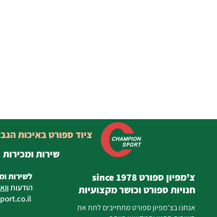
ציוד ספורט באיכות הגב
שירות ומכירות
צ'מפיון ספורט since 1978
לשירות ומ
הודעות
ווא
חנויות ספורט וכושר מקצועיות
ort.co.il
ilan
אנחנו בצ'מפיון ספורט מתחייבים לתת את