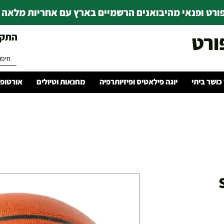
רט ופנאי מהיבואנים הרשמיים בארץ עם אחריות מלאה | ince 1978
ורט
התקשרו 
 כושר ביתי
יוגה פילאטיס ופיזיותרפיה
מחנאות וטיולים
אורטופד
יר