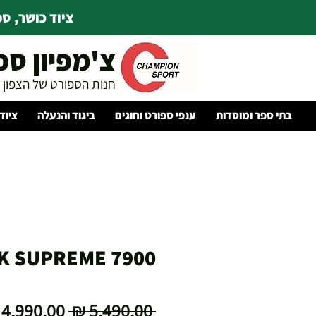
ציוד כושר, ספו
צ'מפיון ספ
חנות הספורט של הצפון
בתי ספר ומוסדות
ענפי ספורט וחוגים
ביגוד והנעלה
ציוד
K SUPREME 7900
מחיר
 ‏5,490.00 ‏₪ 