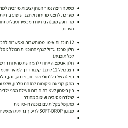
משטח ריצה נמוך הנותן יציבות מירבית למת
מערכת לחצני מהירות ולחצני שיפוע בידיות
מד דופק מובנה בידיות המכשיר וטבלת תחומי
עצמאות 5
ואיכותי
ברה בת"א - רחוב שביל
12 תוכניות אימון ממוחשבות ואפשרות להכנסת נתוני משקל, מין וגובה המתאמן
חלון מרכזי גדול לגרף התוכניות הכולל מסלו
לכל תוכנית)
חלון אנימציה ייחודי להמחשת מהירות הריצ
הצג כולל 12 לחצני קיצור דרך למהירויות מובנות ולשיפועים מובנים
תצוגה של כל נתוני מהירות, מרחק, זמן, קלור
מתקן קריאה ומקומות להנחת טלפון, שלט ו
פין ביטחון לעצירת חירום ונעילה מפני ילדים
שילדה מסיבית ועיצוב מהודר
מתקפל בקלות עם בוכנה דו-כיוונית
מנגנון SOFT-DROP לריכוך נחיתת המשטח בעת פתיחת הקיפול