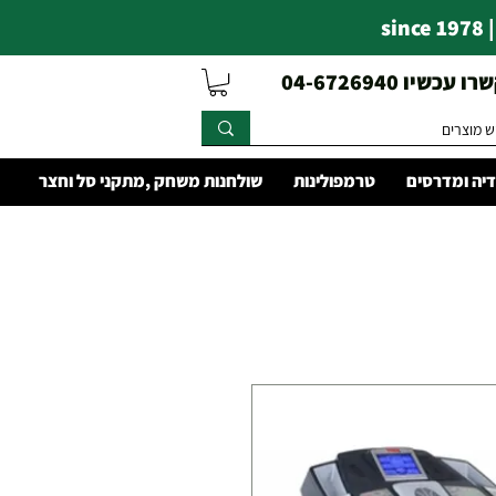
s
עכשיו 04-6726940
יה ומדרסים
טרמפולינות
שולחנות משחק ,מתקני סל וחצר