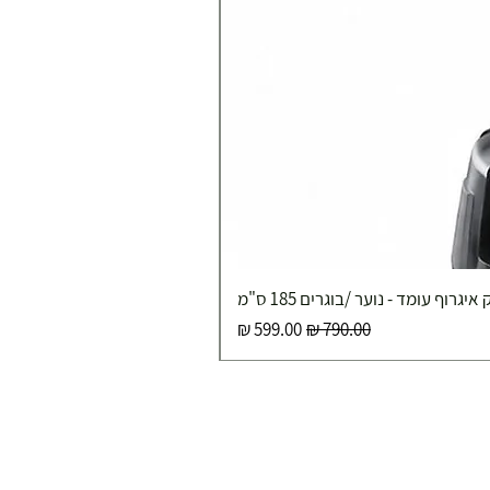
איגרוף עומד - נוער /בוגרים 185 ס"מ
מחיר רגיל
מחיר מבצע