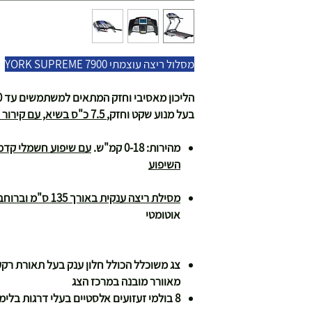
מסלול ריצה עוצמתי YORK SUPREME 7900
הליכון מאסיבי וחזק המתאים למשתמשים עד 140 ק"ג
בעל מנוע שקט וחזק,
7.5 כ"ס בשיא, עם קירור אוויר ועם 10 שנות אחריות למנוע
מהירות: 0-18 קמ"ש.
השיפוע
מסילת ריצה ענקית באורך 135 ס"מ וברוחב 48 ס"מ
אוטומטי
ושולחנות משחק
מאוורר מובנה במרכז הצג
8 בולמי זעזועים אלסטיים בעלי דרגות בלימה שונות לכל אורך המסילה