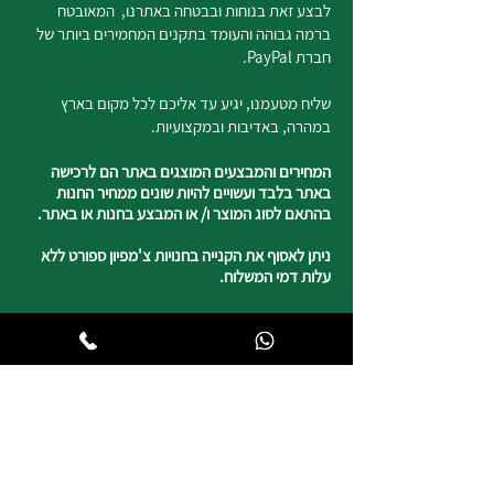
לבצע זאת בנוחות ובבטחה באתרנו, המאובטח
ברמה גבוהה והעומד בתקנים המחמירים ביותר של
חברת PayPal.
שליח מטעמנו, יגיע עד אליכם לכל מקום בארץ
במהרה, באדיבות ובמקצועיות.
המחירים והמבצעים המוצגים באתר הם לרכישה
באתר בלבד ועשויים להיות שונים ממחיר החנות
בהתאם לסוג המוצר ו/ או המבצע בחנות או באתר.
ניתן לאסוף את הקנייה בחנויות צ'מפיון ספורט ללא
עלות דמי המשלוח.
נשמח לשמוע מכם
050-4820817
צ'מפיון ספורט
רח' העצמאות 5 טבריה
וייז : צ'מפיון ספורט טבריה