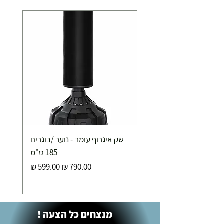
תוך 2-3 ימי עסקים
תוספת התקנה למכשירי כושר / מתקני חצר ושולחנות
משחק
250.00 ₪
כ-7 ימי עסקים
איסוף עצמי ללא עלות מסניף טבריה . רחוב העצמאות 5
שק איגרוף עומד - נוער /בוגרים
מוצרי כושר ( בלבד) ניתן לאסוף ממחסני החברה בת"א
- רחוב שביל התנופה 6
185 ס"מ
מחיר רגיל
מחיר מבצע
מנצחים כל הצעה !