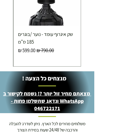
כ-7 ימי עסקים
איסוף עצמי ללא עלות מסניף טבריה . רחוב העצמאות 5
שק איגרוף עומד - נוער /בוגרים
מוצרי כושר ( בלבד) ניתן לאסוף ממחסני החברה בת"א
- רחוב שביל התנופה 6
185 ס"מ
מחיר רגיל
מחיר מבצע
מנצחים כל הצעה !
מצאתם מחיר זול יותר ?! נשמח לקישור ב
WhatsApp ונדאג שתשלמו פחות -
046722171
משלוחים מהירים לכל הארץ. ניתן לשדרג להובלה
והרכבה של 24/48 שעות במידת הצורך