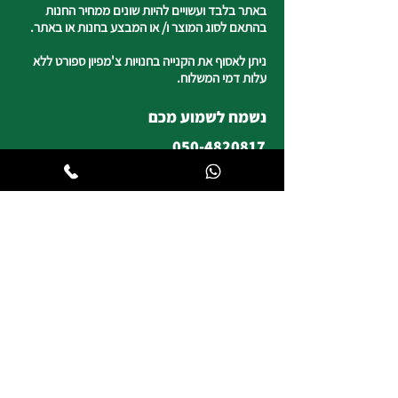
באתר בלבד ועשויים להיות שונים ממחיר החנות
בהתאם לסוג המוצר ו/ או המבצע בחנות או באתר.
ניתן לאסוף את הקנייה בחנויות צ'מפיון ספורט ללא
עלות דמי המשלוח.
נשמח לשמוע מכם
050-4820817
צ'מפיון ספורט
רח' העצמאות 5 טבריה
וייז : צ'מפיון ספורט טבריה
*חניה ללקוחותינו
שעות פעילות החנות
ימים א, ב, ד, ה | 8:30-19:00
יום ג | 8:45-17:00
יום ו וערבי חג | 8:30-14:00