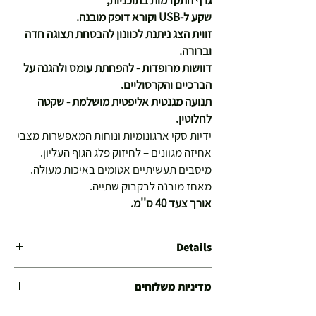
גרף התקדמות בתוכניות,
שקע ל-USB וקורא דופק מובנה.
זווית הצג ניתנת לכוונון להבטחת תצוגה חדה
וברורה.
דוושות מרופדות - להפחתת עומס ולהגנה על
הברכיים והקרסוליים.
תנועה מגנטית אליפטית מושלמת - שקטה
לחלוטין.
ידיות סקי ארגונומיות ונוחות המאפשרות מצבי
אחיזה מגוונים – לחיזוק פלג הגוף העליון.
מיסבים תעשיתיים אטומים באיכות מעולה.
מאחז מובנה לבקבוק שתייה.
אורך צעד 40 ס''מ.
Details
מבנה פלדה מסיבי ביותר המתאים למתאמנים במשקל
מדיניות משלוחים
עד 130 ק''ג.
דגם מתאים לחדרי כושר חצי מקצועיים.
משלוח עד הבית חינם מ 299 ש"ח ומעלה .