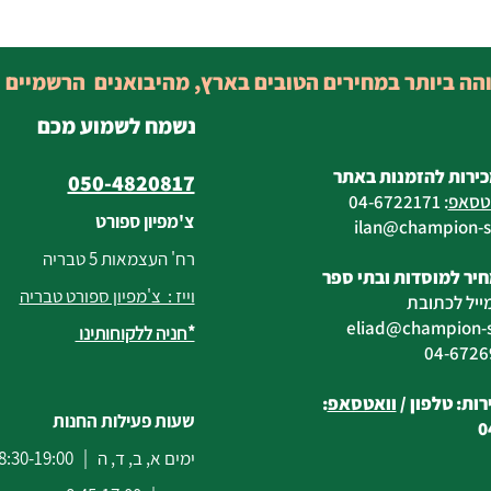
והה ביותר במחירים הטובים בארץ, מהיבואנים הרשמיים 
נשמח לשמוע מכם
כירות להזמנות באתר
050-4820817
טסאפ
:
04-6722171
צ'מפיון ספורט
@champion-sp
רח' העצמאות 5 טבריה
יר למוסדות ובתי ספר
וייז : צ'מפיון ספורט טבריה
ייל לכתובת
eliad
@champion-sp
*חניה ללקוחותינו
ות: טלפון /
וואטסאפ
:
שעות פעילות החנות
0
ימים א, ב, ד, ה | 8:30-19:00