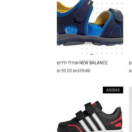
תצוגה מהירה
NEW BALANCE סנדלי ילדים
צע
מחיר רגיל
מחיר מבצע
ADIDAS