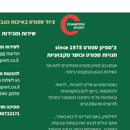
ציוד ספורט באיכות הגב
שירות ומכירות
צ'מפיון ספורט since 1978
לשירות ומ
הודעות
ווא
חנויות ספורט וכושר מקצועיות
ort.co.il
ilan
אנחנו בצ'מפיון ספורט מתחייבים לתת את
השירות ההגון והמקצועי ביותר.
להצעות מח
נא לשלוח מ
נשמח שתגיעו אלינו לחנויות , לראות
ort.co.il
ולהתנסות. נייעץ לכם במקצועיות
טלפון: 04-6726940
ובאמינות על פי ניסיוננו המצטבר במהלך
45 שנים שהעסק קיים.
תמיכה ושיר
46722171
לחילופין, באם תעדיפו לרכוש באתר,
אתם יכולים לבצע זאת בנוחות ובבטחה
באתרנו, המאובטח ברמה גבוהה והעומד