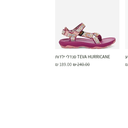
ע
תצוגה מהירה
TEVA HURRICANE סנדלי ילדות
מחיר רגיל
מחיר מבצע