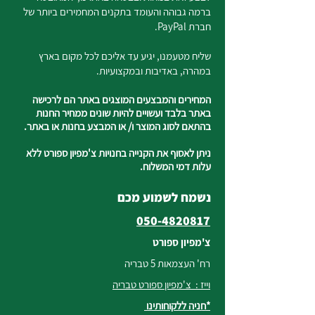
ברמה גבוהה והעומד בתקנים המחמירים ביותר של
חברת PayPal.
שליח מטעמנו, יגיע עד אליכם לכל מקום בארץ
במהרה, באדיבות ובמקצועיות.
המחירים והמבצעים המוצגים באתר הם לרכישה
באתר בלבד ועשויים להיות שונים ממחיר החנות
בהתאם לסוג המוצר ו/ או המבצע בחנות או באתר.
ניתן לאסוף את הקנייה בחנויות צ'מפיון ספורט ללא
עלות דמי המשלוח.
נשמח לשמוע מכם
050-4820817
צ'מפיון ספורט
רח' העצמאות 5 טבריה
וייז : צ'מפיון ספורט טבריה
*חניה ללקוחותינו