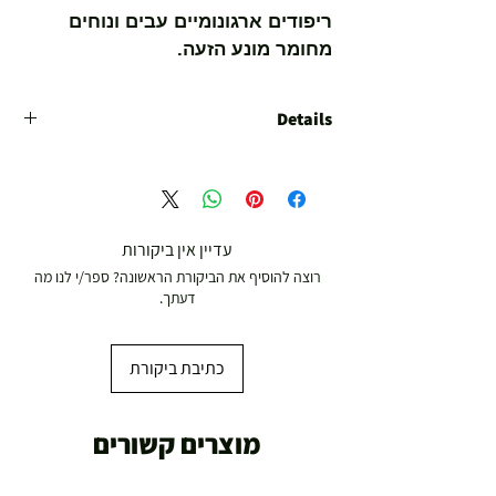
ריפודים ארגונומיים עבים ונוחים
מחומר מונע הזעה.
Details
זוג מוטות פרפר מרופדים לשרירי החזה עם
אחיזה משולשת.
משלב תרגילי דחיקה, פרפר, משיכה עליונה
ותחתונה, חתירה ורגליים.
עדיין אין ביקורות
כולל כרית לאימון יד קדמית!
רוצה להוסיף את הביקורת הראשונה? ספר/י לנו מה
דעתך.
אביזרים: מוט פולי ארוך, מוט פולי קצר, רצועה
לרגליים.
מידות: אורך 140 ס"מ, רוחב 100 ס"מ, גובה
כתיבת ביקורת
205 ס"מ
מוצרים קשורים