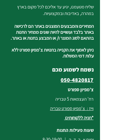
שליח מטעמנו, יגיע עד אליכם לכל מקום בארץ
במהרה, באדיבות ובמקצועיות.
המחירים והמבצעים המוצגים באתר הם לרכישה
באתר בלבד ועשויים להיות שונים ממחיר החנות
בהתאם לסוג המוצר ו/ או המבצע בחנות או באתר.
ניתן לאסוף את הקנייה בחנויות צ'מפיון ספורט ללא
עלות דמי המשלוח.
נשמח לשמוע מכם
050-4820817
צ'מפיון ספורט
רח' העצמאות 5 טבריה
וייז : צ'מפיון ספורט טבריה
*חניה ללקוחותינו
שעות פעילות החנות
ימים א, ב, ד, ה | 8:30-19:00