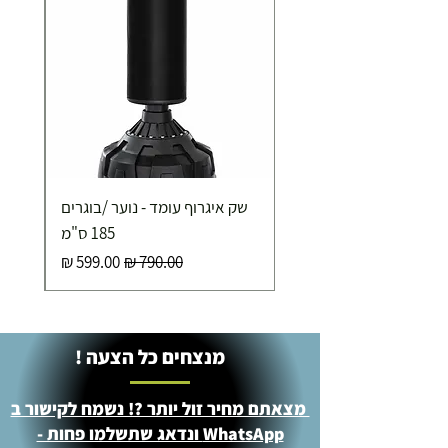
שק איגרוף עומד - נוער /בוגרים
185 ס"מ
מחיר רגיל
מחיר מבצע
מנצחים כל הצעה !
מצאתם מחיר זול יותר ?! נשמח לקישור ב
WhatsApp ונדאג שתשלמו פחות -