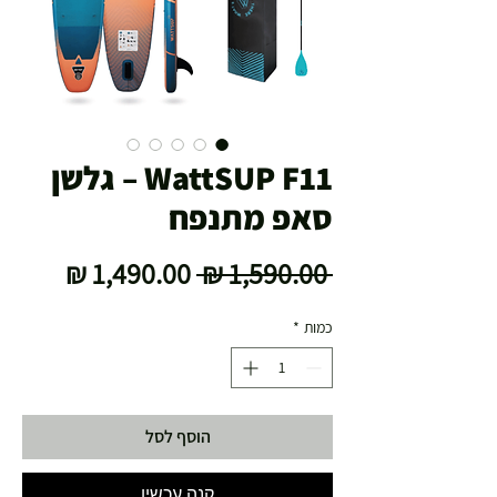
WattSUP F11 – גלשן
סאפ מתנפח
מחיר
מחיר
 ‏1,590.00 ‏₪ 
רגיל
מבצע
כמות
*
הוסף לסל
קנה עכשיו