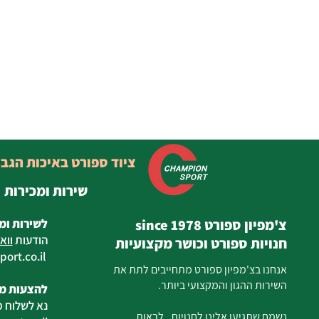
ציוד ספורט באיכות הגב
שירות ומכירות
צ'מפיון ספורט since 1978
לשירות ומ
הודעות
ווא
חנויות ספורט וכושר מקצועיות
ort.co.il
ilan
אנחנו בצ'מפיון ספורט מתחייבים לתת את
השירות ההגון והמקצועי ביותר.
להצעות מח
נא לשלוח מ
נשמח שתגיעו אלינו לחנויות , לראות