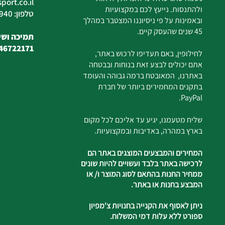
ort.co.il
ולהתנסות. נייעץ לכם במקצועיות
טלפון: 04-6726940
ובאמינות על פי ניסיוננו המצטבר במהלך
45 שנים שהעסק קיים.
תמיכה ושיר
46722171
לחילופין, באם תעדיפו לרכוש באתר,
אתם יכולים לבצע זאת בנוחות ובבטחה
באתרנו, המאובטח ברמה גבוהה והעומד
בתקנים המחמירים ביותר של חברת
PayPal.
שליח מטעמנו, יגיע עד אליכם לכל מקום
בארץ במהרה, באדיבות ובמקצועיות.
המחירים והמבצעים המוצגים באתר הם
לרכישה באתר בלבד ועשויים להיות שונים
ממחיר החנות בהתאם לסוג המוצר ו/ או
המבצע בחנות או באתר.
ניתן לאסוף את הקנייה בחנויות צ'מפיון
ספורט ללא עלות דמי המשלוח.