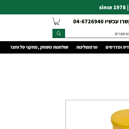
s
עכשיו 04-6726940
יה ומדרסים
טרמפולינות
שולחנות משחק ,מתקני סל וחצר