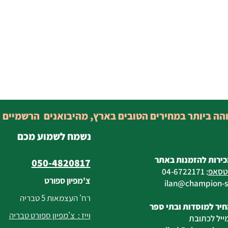
והה ביותר במחירים הטובים בארץ, מהיבואנים הרשמיים 
נשמח לשמוע מכם
כירות להזמנות באתר
050-4820817
טסאפ
:
04-6722171
צ'מפיון ספורט
@champion-sp
רח' העצמאות 5 טבריה
יר למוסדות ובתי ספר
וייז : צ'מפיון ספורט טבריה
ייל לכתובת