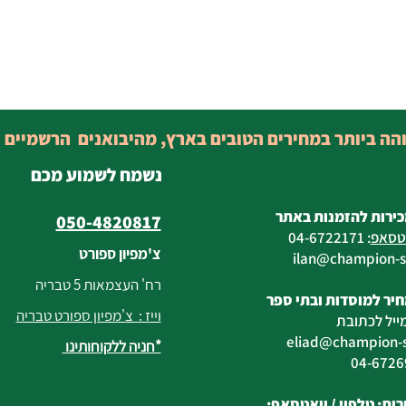
והה ביותר במחירים הטובים בארץ, מהיבואנים הרשמיים 
נשמח לשמוע מכם
כירות להזמנות באתר
050-4820817
טסאפ
:
04-6722171
צ'מפיון ספורט
@champion-sp
רח' העצמאות 5 טבריה
יר למוסדות ובתי ספר
וייז : צ'מפיון ספורט טבריה
ייל לכתובת
eliad
@champion-sp
*חניה ללקוחותינו
ות: טלפון /
וואטסאפ
: