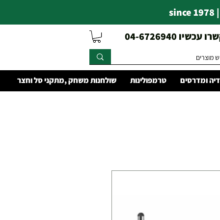
s
עכשיו 04-6726940
יה ומדרסים
טרמפולינות
שולחנות משחק ,מתקני סל וחצר