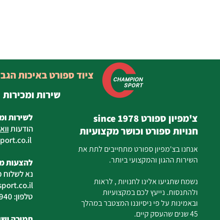
ציוד ספורט באיכות הגב
שירות ומכירות
צ'מפיון ספורט since 1978
לשירות ומ
הודעות
ווא
חנויות ספורט וכושר מקצועיות
ort.co.il
ilan
אנחנו בצ'מפיון ספורט מתחייבים לתת את
השירות ההגון והמקצועי ביותר.
להצעות מח
נא לשלוח מ
נשמח שתגיעו אלינו לחנויות , לראות
ort.co.il
ולהתנסות. נייעץ לכם במקצועיות
טלפון: 04-6726940
ובאמינות על פי ניסיוננו המצטבר במהלך
45 שנים שהעסק קיים.
תמיכה ושיר