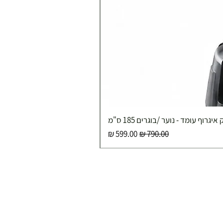
איגרוף עומד - נוער /בוגרים 185 ס"מ
מחיר רגיל
מחיר מבצע