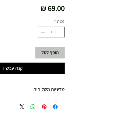
מחיר
כמות
*
הוסף לסל
קנה עכשיו
מדיניות משלוחים
משלוח עד הבית חינם מ 299 ש"ח ומעלה .
עד 299 ש"ח :
משלוח דואר רשום ( למוצרים עד 5 קג' )