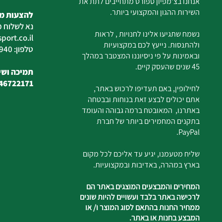
אנחנו בצ'מפיון ספורט מתחייבים לתת את
השירות ההגון והמקצועי ביותר.
להצעות מח
נא לשלוח מ
נשמח שתגיעו אלינו לחנויות , לראות
ort.co.il
ולהתנסות. נייעץ לכם במקצועיות
טלפון: 04-6726940
ובאמינות על פי ניסיוננו המצטבר במהלך
45 שנים שהעסק קיים.
תמיכה ושיר
46722171
לחילופין, באם תעדיפו לרכוש באתר,
אתם יכולים לבצע זאת בנוחות ובבטחה
באתרנו, המאובטח ברמה גבוהה והעומד
בתקנים המחמירים ביותר של חברת
PayPal.
שליח מטעמנו, יגיע עד אליכם לכל מקום
בארץ במהרה, באדיבות ובמקצועיות.
המחירים והמבצעים המוצגים באתר הם
לרכישה באתר בלבד ועשויים להיות שונים
ממחיר החנות בהתאם לסוג המוצר ו/ או
המבצע בחנות או באתר.