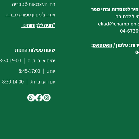
רח' העצמאות 5 טבריה
יר למוסדות ובתי ספר
וייז : צ'מפיון ספורט טבריה
ייל לכתובת
eliad
@champion-sp
*חניה ללקוחותינו
ות: טלפון /
וואטסאפ
:
שעות פעילות החנות
0
ימים א, ב, ד, ה | 8:30-19:00
יום ג | 8:45-17:00
יום ו וערבי חג | 8:30-14:00