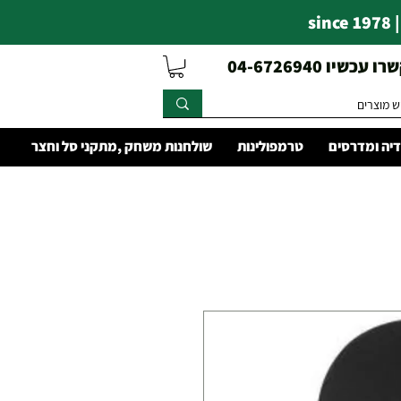
s
עכשיו 04-6726940
יה ומדרסים
טרמפולינות
שולחנות משחק ,מתקני סל וחצר