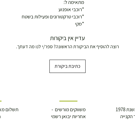
מתאימה ל:
*רוכבי אופנוע
*רוכבי טרקטורונים ופעילות בשטח
*סקי
עדיין אין ביקורות
רוצה להוסיף את הביקורת הראשונה? ספר/י לנו מה דעתך.
כתיבת ביקורת
ושולחנות משחק
 1978
משווקים מורשים -
תשלום מא
 הקנייה
אחריות יבואן רשמי
ה
עצמאות 5
ברה בת"א - רחוב שביל