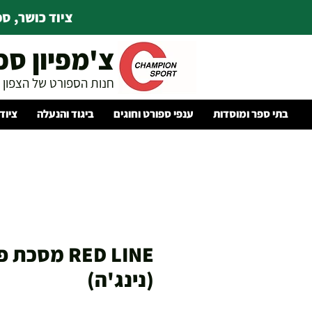
ציוד כושר, ספו
צ'מפיון ספ
חנות הספורט של הצפון
בתי ספר ומוסדות
ענפי ספורט וחוגים
ביגוד והנעלה
ציוד
RED LINE מסכת
(נינג'ה)