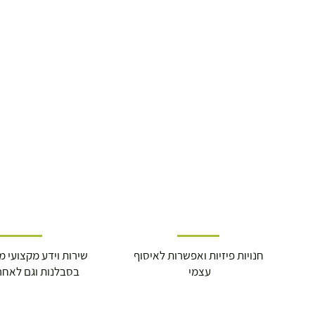
19.00 ₪
עד 7 ימי עסקים
משלוח מהיר עד הבית ( עד 20 ק"ג)
29.00 ₪
תוך 2-3 ימי עסקים
תוספת התקנה למכשירי כושר / מתקני חצר 
250.00 ₪
כ-7 ימי עסקים
חנויות פיזיות ואפשרות לאיסוף
שירות וידע מקצועי משנת
עצמי
בסבלנות וגם לאחר
איסוף עצמי ללא עלות מסניף טבריה . רחוב ה
מוצרי כושר ( בלבד) ניתן לאסוף ממחסני הח