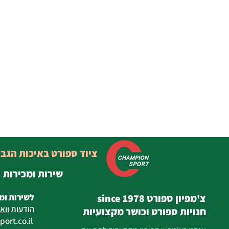
ציוד ספורט באיכות הגב
שירות ומכירות
צ'מפיון ספורט since 1978
לשירות ומ
הודעות
ווא
חנויות ספורט וכושר מקצועיות
ort.co.il
ilan