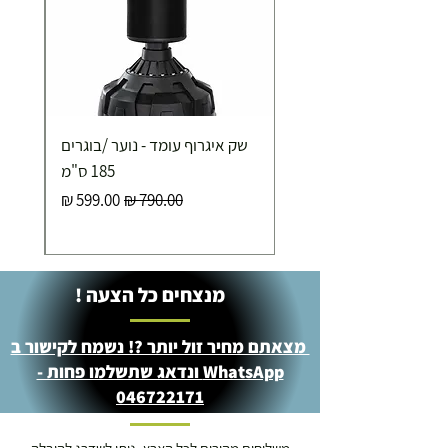
שק איגרוף עומד - נוער /בוגרים
185 ס"מ
מחיר רגיל
מחיר מבצע
מנצחים כל הצעה !
מצאתם מחיר זול יותר ?! נשמח לקישור ב
WhatsApp ונדאג שתשלמו פחות -
046722171