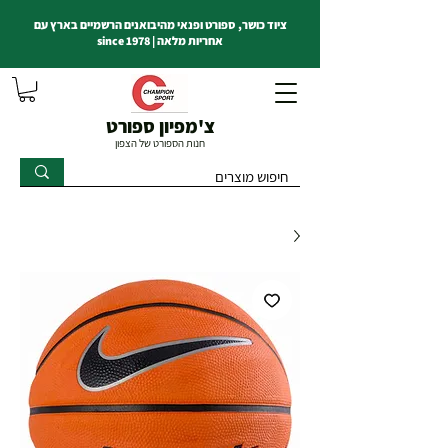
ציוד כושר, ספורט ופנאי מהיבואנים הרשמיים בארץ עם
אחריות מלאה | since 1978
צ'מפיון ספורט
חנות הספורט של הצפון