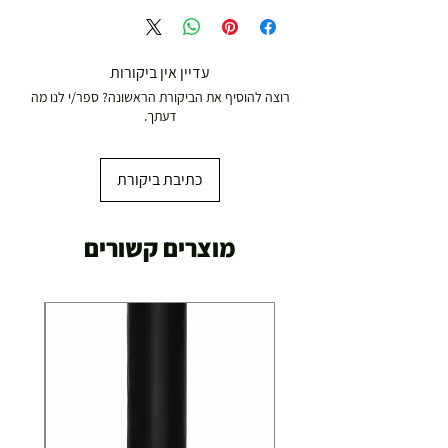
עד 299 ש"ח :
משלוח דואר רשום ( למוצרים עד 5 קג' )
עדיין אין ביקורות
רוצה להוסיף את הביקורת הראשונה? ספר/י לנו מה
19.00 ₪
דעתך.
עד 7 ימי עסקים
כתיבת ביקורת
משלוח מהיר עד הבית ( עד 20 ק"ג)
מוצרים קשורים
29.00 ₪
תוך 2-3 ימי עסקים
תוספת התקנה למכשירי כושר / מתקני חצר ושולחנות
משחק
250.00 ₪