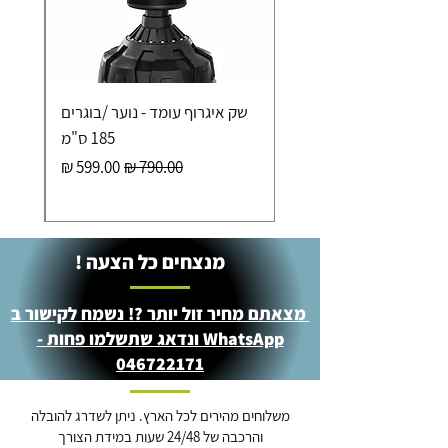
כ-7 ימי עסקים
איסוף עצמי ללא עלות מסניף טבריה . רחוב העצמאות 5
שק איגרוף עומד - נוער /בוגרים
מוצרי כושר ( בלבד) ניתן לאסוף ממחסני החברה בת"א
- רחוב שביל התנופה 6
185 ס"מ
מחיר רגיל
מחיר מבצע
מנצחים כל הצעה !
מצאתם מחיר זול יותר ?! נשמח לקישור ב
WhatsApp ונדאג שתשלמו פחות -
046722171
משלוחים מהירים לכל הארץ. ניתן לשדרג להובלה
והרכבה של 24/48 שעות במידת הצורך