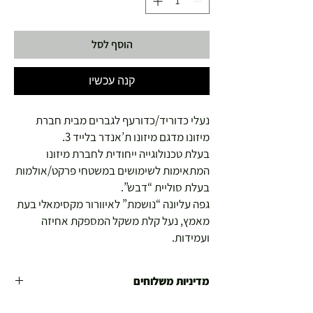
הוסף לסל
קנה עכשיו
נעלי כדוריד/כדורעף לגברים מבית חברת
מיזונו מדגם מיזונו ת’אנדר בלייד 3.
בעלת טכנולוגייה ייחודית לחברת מיזונו
המתאימות לשימושים במשטחי פרקט/אולמות
בעלת סוליית “דבש”.
גפה עליונה “נושמת” לאיוורור מקסימאלי בעת
מאמץ, נעל קלת משקל המספקת אחיזה
ועמידות.
מדיניות משלוחים
משלוח עד הבית חינם מ 299 ש"ח ומעלה .