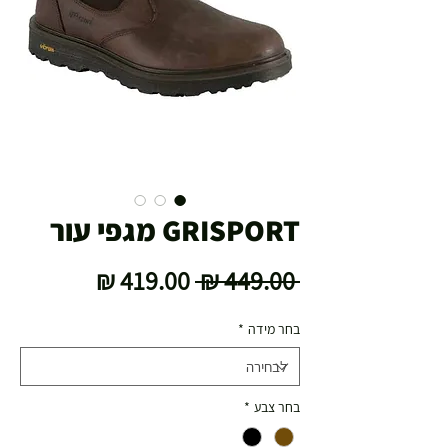
GRISPORT מגפי עור
מחיר
מחיר
 ‏449.00 ‏₪ 
רגיל
מבצע
בחר מידה
*
בחר צבע
*