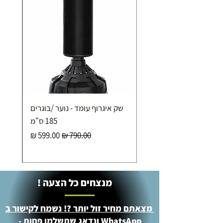
שק איגרוף עומד - נוער /בוגרים
185 ס"מ
מחיר רגיל
מחיר מבצע
מנצחים כל הצעה !
מצאתם מחיר זול יותר ?! נשמח לקישור ב
WhatsApp ונדאג שתשלמו פחות -