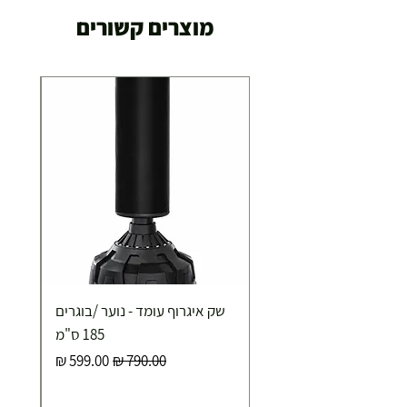
מוצרים קשורים
שק איגרוף עומד - נוער /בוגרים
185 ס"מ
מחיר רגיל
מחיר מבצע