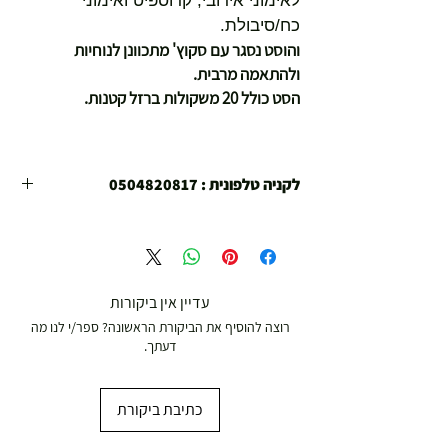
לאימוני אירובי, קרוספיט ואימוני
כח/סיבולת.
והוסט נסגר עם סקוץ' מתכוונן לנוחיות
ולהתאמה מרבית.
הסט כולל 20 משקולות ברזל קטנות.
לקניה טלפונית : 0504820817
הינכם קונים בחנויות הספורט צ'מפיון ספורט הפועלות
משנת 1978
קנייתכם בטוחה !
עדיין אין ביקורות
רוצה להוסיף את הביקורת הראשונה? ספר/י לנו מה
דעתך.
כתיבת ביקורת