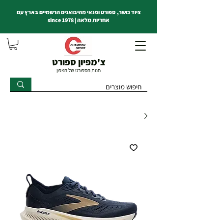
ציוד כושר, ספורט ופנאי מהיבואנים הרשמיים בארץ עם
אחריות מלאה | since 1978
צ'מפיון ספורט
חנות הספורט של הצפון