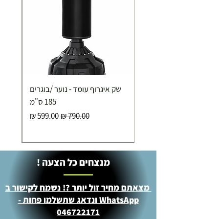
שק איגרוף עומד - נוער /בוגרים
185 ס"מ
מחיר רגיל
מחיר מבצע
מנצחים כל הצעה !
מצאתם מחיר זול יותר ?! נשמח לקישור ב
WhatsApp ונדאג שתשלמו פחות -
046722171