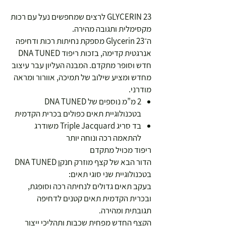
GLYCERIN 23 לרצים שמחפשים נעל עם רכות
מקסימלית ותגובה מהירה.
ה־Glycerin 23 מספקת נחיתות רכות ודחיפה
אנרגטית קדימה, בזכות ריפוד DNA TUNED
חדש וסופר מתקדם. המבנה העליון עבר עיצוב
מחדש ומציע שילוב של תמיכה, אוורור ומראה
מודרני.
2 מ”מ נוספים של DNA TUNED
בטכנולוגיית תאים כפולים בכרית הקדמית
בד סריג Triple Jacquard משודרג
להתאמה רכה ונוחה יותר
ריפוד מכויל מתקדם
הדור הבא של קצף מוזרק חנקן DNA TUNED
בטכנולוגיית שני סוגי תאים:
בעקב תאים גדולים לנחיתה רכה וסופגת,
ובכרית הקדמית תאים קטנים לדחיפה
תגובתית ומהירה.
הקצף החדש מפחית שכבות ותהליכי ייצור