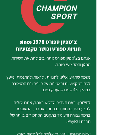
צ'מפיון ספורט since 1978
חנויות ספורט וכושר מקצועיות
אנחנו בצ'מפיון ספורט מתחייבים לתת את השירות
ההגון והמקצועי ביותר.
נשמח שתגיעו אלינו לחנויות , לראות ולהתנסות. נייעץ
לכם במקצועיות ובאמינות על פי ניסיוננו המצטבר
במהלך 45 שנים שהעסק קיים.
לחילופין, באם תעדיפו לרכוש באתר, אתם יכולים
לבצע זאת בנוחות ובבטחה באתרנו, המאובטח
ברמה גבוהה והעומד בתקנים המחמירים ביותר של
חברת PayPal.
שליח מטעמנו, יגיע עד אליכם לכל מקום בארץ