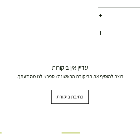
פועלות משנת 1978 !
עדיין אין ביקורות
רוצה להוסיף את הביקורת הראשונה? ספר/י לנו מה דעתך.
כתיבת ביקורת
ושולחנות משחק
עצמאות 5
ברה בת"א - רחוב שביל