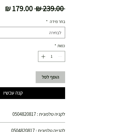
מחיר
מח
 ‏239.00 ‏₪ 
רגיל
מב
בחר מידה
*
לבחירה
כמות
*
הוסף לסל
קנה עכשיו
לקניה טלפונית : 0504820817
הינכם קונים בחנויות הספורט צ'מפיון ספורט הפ
לקנייה טלפונית : 0504820817