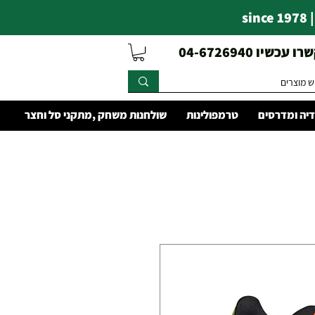
s
עכשיו 04-6726940
יה ומדרסים
טרמפולינות
שולחנות משחק ,מתקני סל וחצר