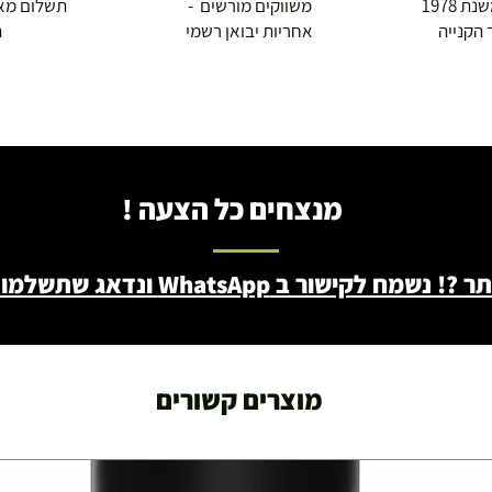
 1978
משווקים מורשים -
תשלום מא
 הקנייה
אחריות יבואן רשמי
ה
ושולחנות משחק
מנצחים כל הצעה !
עצמאות 5
ברה בת"א - רחוב שביל
ב WhatsApp ונדאג שתשלמו פחות - 046722171
מוצרים קשורים