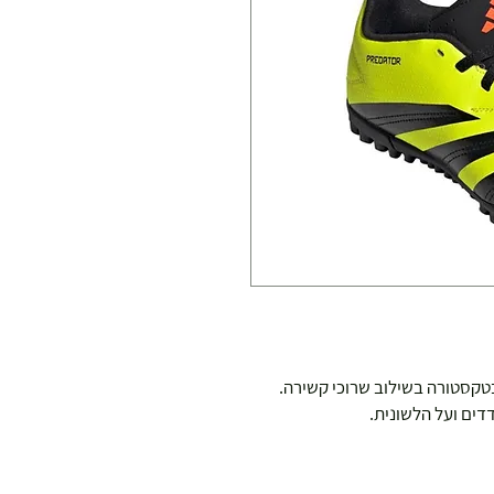
A דגם Predator עם גפה בטקסטורה בשילוב שרוכי קשירה.
דדים ועל הלשונית.