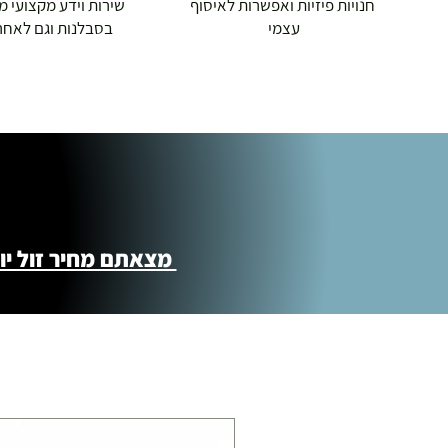
חנויות פיזיות ואפשרות לאיסוף
שירות וידע מקצועי משנת
עצמי
בסבלנות וגם לאחר
תוספת התקנה למכשירי כושר / מתקני חצר 
250.00 ₪
כ-7 ימי עסקים
איסוף עצמי ללא עלות מסניף טבריה . רחוב ה
מוצרי כושר ( בלבד) ניתן לאסוף ממחסני הח
מצאתם מחיר זול יותר ?! נשמח לקישור 
התנופה 6