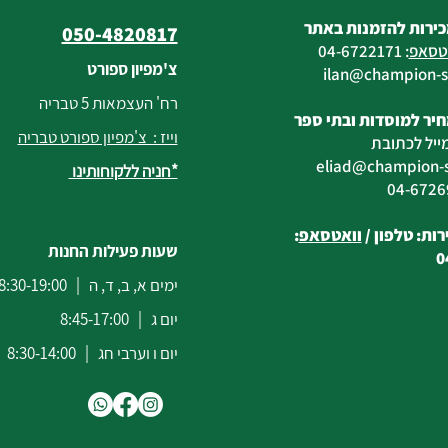
כירות להזמנות באתר
050-4820817
טסאפ
:
04-6722171
צ'מפיון ספורט
@champion-sp
רח' העצמאות 5 טבריה
יר למוסדות ובתי ספר
וייז : צ'מפיון ספורט טבריה
ייל לכתובת
eliad
@champion-sp
*חניה ללקוחותינו
ות: טלפון /
וואטסאפ
:
שעות פעילות החנות
0
ימים א, ב, ד, ה | 8:30-19:00
יום ג | 8:45-17:00
יום ו וערבי חג | 8:30-14:00