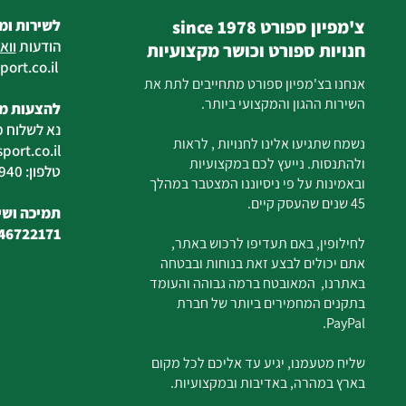
צ'מפיון ספורט since 1978
לשירות ומ
הודעות
ווא
חנויות ספורט וכושר מקצועיות
ort.co.il
ilan
אנחנו בצ'מפיון ספורט מתחייבים לתת את
השירות ההגון והמקצועי ביותר.
להצעות מח
נא לשלוח מ
נשמח שתגיעו אלינו לחנויות , לראות
ort.co.il
ולהתנסות. נייעץ לכם במקצועיות
טלפון: 04-6726940
ובאמינות על פי ניסיוננו המצטבר במהלך
45 שנים שהעסק קיים.
תמיכה ושיר
46722171
לחילופין, באם תעדיפו לרכוש באתר,
אתם יכולים לבצע זאת בנוחות ובבטחה
באתרנו, המאובטח ברמה גבוהה והעומד
בתקנים המחמירים ביותר של חברת
PayPal.
שליח מטעמנו, יגיע עד אליכם לכל מקום
בארץ במהרה, באדיבות ובמקצועיות.