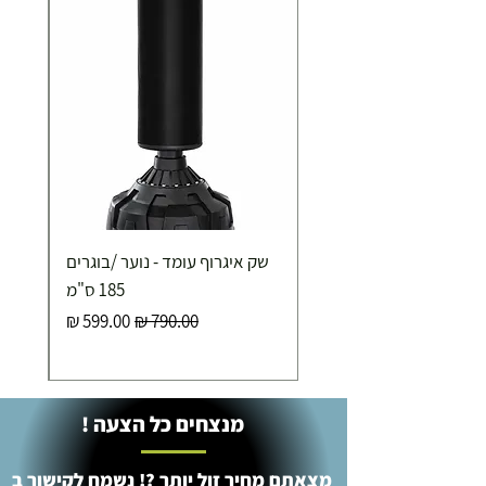
שק איגרוף עומד - נוער /בוגרים
185 ס"מ
מחיר רגיל
מחיר מבצע
מנצחים כל הצעה !
מצאתם מחיר זול יותר ?! נשמח לקישור ב