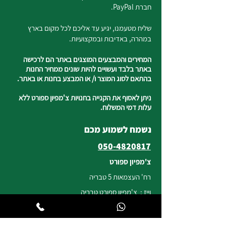
חברת PayPal.
שליח מטעמנו, יגיע עד אליכם לכל מקום בארץ
במהרה, באדיבות ובמקצועיות.
המחירים והמבצעים המוצגים באתר הם לרכישה
באתר בלבד ועשויים להיות שונים ממחיר החנות
בהתאם לסוג המוצר ו/ או המבצע בחנות או באתר.
ניתן לאסוף את הקנייה בחנויות צ'מפיון ספורט ללא
עלות דמי המשלוח.
נשמח לשמוע מכם
050-4820817
צ'מפיון ספורט
רח' העצמאות 5 טבריה
וייז : צ'מפיון ספורט טבריה
*חניה ללקוחותינו