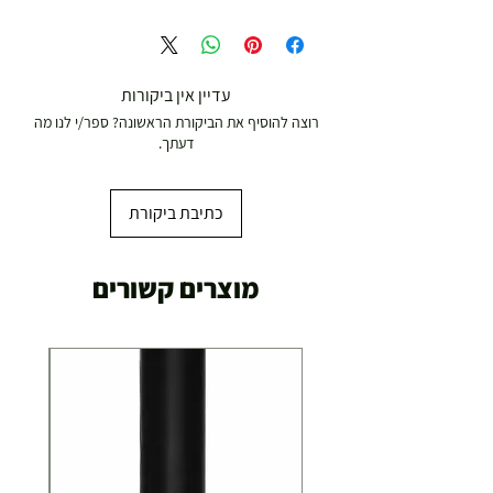
משלוח עד הבית חינם מ 299 ש"ח ומעלה .
עד 299 ש"ח :
משלוח דואר רשום ( למוצרים עד 5 קג' )
עדיין אין ביקורות
רוצה להוסיף את הביקורת הראשונה? ספר/י לנו מה
19.00 ₪
דעתך.
עד 7 ימי עסקים
כתיבת ביקורת
משלוח מהיר עד הבית ( עד 20 ק"ג)
מוצרים קשורים
29.00 ₪
תוך 2-3 ימי עסקים
תוספת התקנה למכשירי כושר / מתקני חצר ושולחנות
משחק
250.00 ₪