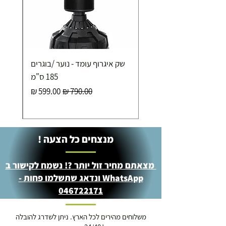
כ-7 ימי עסקים
איסוף עצמי ללא עלות מסניף טבריה . רחוב העצמאות 5
שק איגרוף עומד - נוער /בוגרים
מוצרי כושר ( בלבד) ניתן לאסוף ממחסני החברה בת"א
- רחוב שביל התנופה 6
185 ס"מ
מחיר רגיל
מחיר מבצע
מנצחים כל הצעה !
מצאתם מחיר זול יותר ?! נשמח לקישור ב
WhatsApp ונדאג שתשלמו פחות -
046722171
משלוחים מהירים לכל הארץ. ניתן לשדרג להובלה