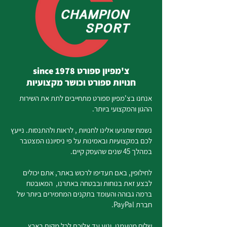
צ'מפיון ספורט since 1978
חנויות ספורט וכושר מקצועיות
אנחנו בצ'מפיון ספורט מתחייבים לתת את השירות
ההגון והמקצועי ביותר.
נשמח שתגיעו אלינו לחנויות , לראות ולהתנסות. נייעץ
לכם במקצועיות ובאמינות על פי ניסיוננו המצטבר
במהלך 45 שנים שהעסק קיים.
לחילופין, באם תעדיפו לרכוש באתר, אתם יכולים
לבצע זאת בנוחות ובבטחה באתרנו, המאובטח
ברמה גבוהה והעומד בתקנים המחמירים ביותר של
חברת PayPal.
שליח מטעמנו, יגיע עד אליכם לכל מקום בארץ