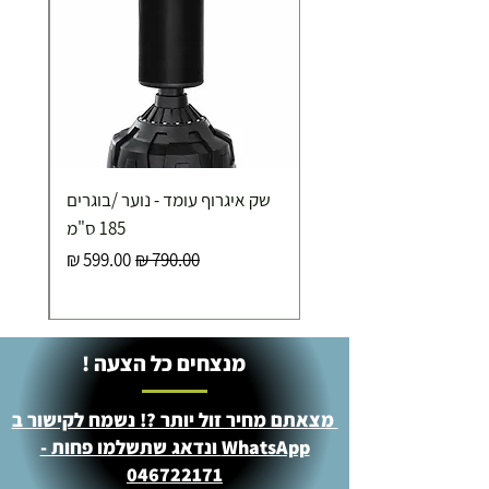
שק איגרוף עומד - נוער /בוגרים
185 ס"מ
מחיר רגיל
מחיר מבצע
מנצחים כל הצעה !
מצאתם מחיר זול יותר ?! נשמח לקישור ב
WhatsApp ונדאג שתשלמו פחות -
046722171