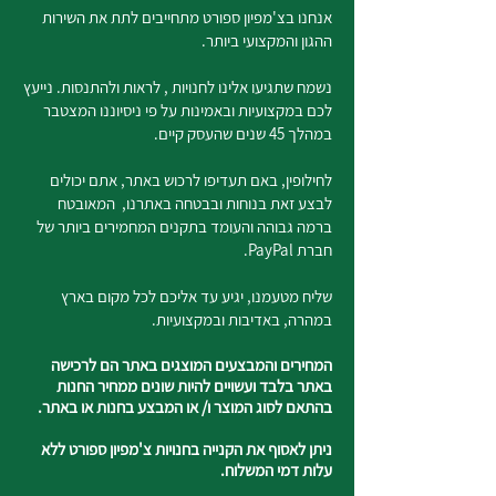
אנחנו בצ'מפיון ספורט מתחייבים לתת את השירות
ההגון והמקצועי ביותר.
נשמח שתגיעו אלינו לחנויות , לראות ולהתנסות. נייעץ
לכם במקצועיות ובאמינות על פי ניסיוננו המצטבר
במהלך 45 שנים שהעסק קיים.
לחילופין, באם תעדיפו לרכוש באתר, אתם יכולים
לבצע זאת בנוחות ובבטחה באתרנו, המאובטח
ברמה גבוהה והעומד בתקנים המחמירים ביותר של
חברת PayPal.
שליח מטעמנו, יגיע עד אליכם לכל מקום בארץ
במהרה, באדיבות ובמקצועיות.
המחירים והמבצעים המוצגים באתר הם לרכישה
באתר בלבד ועשויים להיות שונים ממחיר החנות
בהתאם לסוג המוצר ו/ או המבצע בחנות או באתר.
ניתן לאסוף את הקנייה בחנויות צ'מפיון ספורט ללא
עלות דמי המשלוח.