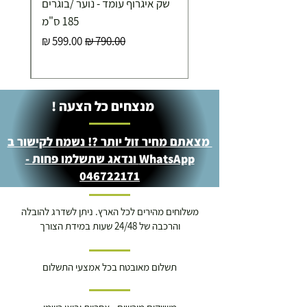
שק איגרוף עומד - נוער /בוגרים
מוצרי כושר ( בלבד) ניתן לאסוף ממחסני החברה בת"א
- רחוב שביל התנופה 6
185 ס"מ
מחיר רגיל
מחיר מבצע
מנצחים כל הצעה !
מצאתם מחיר זול יותר ?! נשמח לקישור ב
WhatsApp ונדאג שתשלמו פחות -
046722171
משלוחים מהירים לכל הארץ. ניתן לשדרג להובלה
והרכבה של 24/48 שעות במידת הצורך
תשלום מאובטח בכל אמצעי התשלום