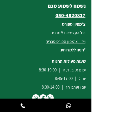
נשמח לשמוע מכם
050-4820817
צ'מפיון ספורט
רח' העצמאות 5 טבריה
וייז : צ'מפיון ספורט טבריה
*חניה ללקוחותינו
שעות פעילות החנות
ימים א, ב, ד, ה | 8:30-19:00
יום ג | 8:45-17:00
יום ו וערבי חג | 8:30-14:00
לשירות ומכירות להזמנות באתר
הודעות
וואטסאפ
:
04-6722171
@champion-sport.co.il
ilan