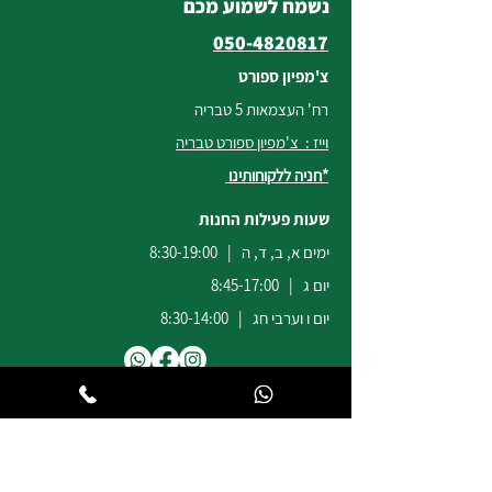
נשמח לשמוע מכם
050-4820817
צ'מפיון ספורט
רח' העצמאות 5 טבריה
וייז : צ'מפיון ספורט טבריה
*חניה ללקוחותינו
שעות פעילות החנות
ימים א, ב, ד, ה | 8:30-19:00
יום ג | 8:45-17:00
יום ו וערבי חג | 8:30-14:00
לשירות ומכירות להזמנות באתר
הודעות
וואטסאפ
:
04-6722171
@champion-sport.co.il
ilan