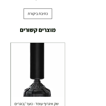
עד 7 ימי עסקים
כתיבת ביקורת
משלוח מהיר עד הבית ( עד 20 ק"ג)
מוצרים קשורים
29.00 ₪
תוך 2-3 ימי עסקים
תוספת התקנה למכשירי כושר / מתקני חצר ושולחנות
משחק
250.00 ₪
כ-7 ימי עסקים
איסוף עצמי ללא עלות מסניף טבריה . רחוב העצמאות 5
שק איגרוף עומד - נוער /בוגרים
מוצרי כושר ( בלבד) ניתן לאסוף ממחסני החברה בת"א