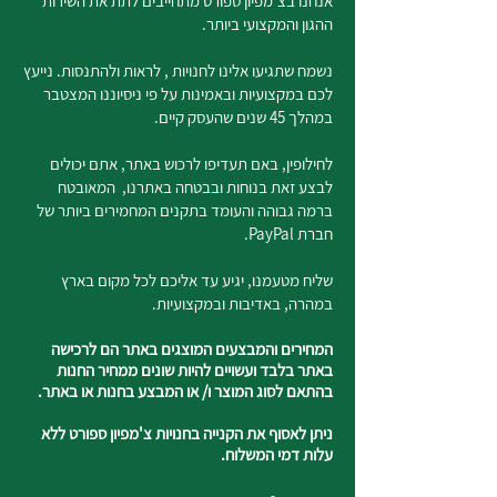
אנחנו בצ'מפיון ספורט מתחייבים לתת את השירות
ההגון והמקצועי ביותר.
נשמח שתגיעו אלינו לחנויות , לראות ולהתנסות. נייעץ
לכם במקצועיות ובאמינות על פי ניסיוננו המצטבר
במהלך 45 שנים שהעסק קיים.
לחילופין, באם תעדיפו לרכוש באתר, אתם יכולים
לבצע זאת בנוחות ובבטחה באתרנו, המאובטח
ברמה גבוהה והעומד בתקנים המחמירים ביותר של
חברת PayPal.
שליח מטעמנו, יגיע עד אליכם לכל מקום בארץ
במהרה, באדיבות ובמקצועיות.
המחירים והמבצעים המוצגים באתר הם לרכישה
באתר בלבד ועשויים להיות שונים ממחיר החנות
בהתאם לסוג המוצר ו/ או המבצע בחנות או באתר.
ניתן לאסוף את הקנייה בחנויות צ'מפיון ספורט ללא
עלות דמי המשלוח.