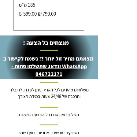
- רחוב שביל התנופה 6
185 ס"מ
מחיר רגיל
מחיר מבצע
מנצחים כל הצעה !
מצאתם מחיר זול יותר ?! נשמח לקישור ב
WhatsApp ונדאג שתשלמו פחות -
046722171
משלוחים מהירים לכל הארץ. ניתן לשדרג להובלה
והרכבה של 24/48 שעות במידת הצורך
תשלום מאובטח בכל אמצעי התשלום
משווקים מורשים - אחריות יבואן רשמי