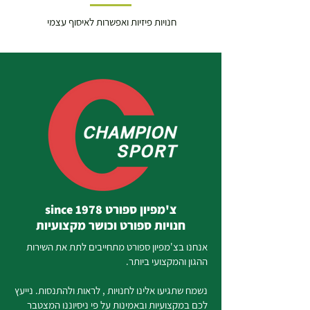
ורחבים לא ניתן לעלות/להוריד)
חנויות פיזיות ואפשרות לאיסוף עצמי
בכל מקרה של צורך בשירותי מנוף חיצוניים או בפירוק
והרכבה, החיוב יחול על הלקוח.
נא לציין מספר קומות בשורת הכתובת בקופה.
במידה וימצא כי מספר הקומות שונה מהמספר שצוין
בפרטי ההזמנה התשלום יגבה במקום.
על הלקוח לציין בעת התאום האם מעוניין בהובלה
והרכבה , והתוספת תאמר ללקוח בעת התאום.
תשלום תוספת ישולם ישירות למוביל / מתקין
צ'מפיון ספורט since 1978
חנויות ספורט וכושר מקצועיות
אנחנו בצ'מפיון ספורט מתחייבים לתת את השירות
ההגון והמקצועי ביותר.
נשמח שתגיעו אלינו לחנויות , לראות ולהתנסות. נייעץ
לכם במקצועיות ובאמינות על פי ניסיוננו המצטבר