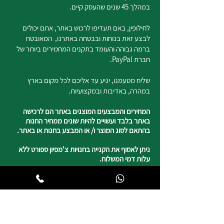
במהלך 45 שנים שהעסק קיים.
לחילופין, באם תעדיפו לרכוש באתר, אתם יכולים
לבצע זאת בנוחות ובבטחה באתרנו, המאובטח
ברמה גבוהה והעומד בתקנים המחמירים ביותר של
חברת PayPal.
שליח מטעמנו, יגיע עד אליכם לכל מקום בארץ
במהרה, באדיבות ובמקצועיות.
המחירים והמבצעים המוצגים באתר הם לרכישה
באתר בלבד ועשויים להיות שונים ממחיר החנות
בהתאם לסוג המוצר ו/ או המבצע בחנות או באתר.
ניתן לאסוף את הקנייה בחנויות צ'מפיון ספורט ללא
עלות דמי המשלוח.
נשמח לשמוע מכם
050-4820817
צ'מפיון ספורט