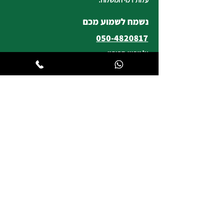
נשמח לשמוע מכם
050-4820817
צ'מפיון ספורט
רח' העצמאות 5 טבריה
וייז : צ'מפיון ספורט טבריה
*חניה ללקוחותינו
שעות פעילות החנות
ימים א, ב, ד, ה | 8:30-19:00
יום ג | 8:45-17:00
יום ו וערבי חג | 8:30-14:00
לשירות ומכירות להזמנות באתר
הודעות
וואטסאפ
:
04-6722171