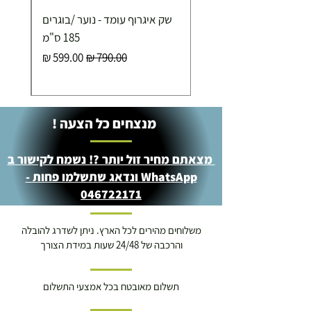
שק איגרוף עומד - נוער /בוגרים
185 ס"מ
מחיר רגיל
מחיר מבצע
מנצחים כל הצעה !
מצאתם מחיר זול יותר ?! נשמח לקישור ב
WhatsApp ונדאג שתשלמו פחות -
046722171
משלוחים מהירים לכל הארץ. ניתן לשדרג להובלה
והרכבה של 24/48 שעות במידת הצורך
תשלום מאובטח בכל אמצעי התשלום