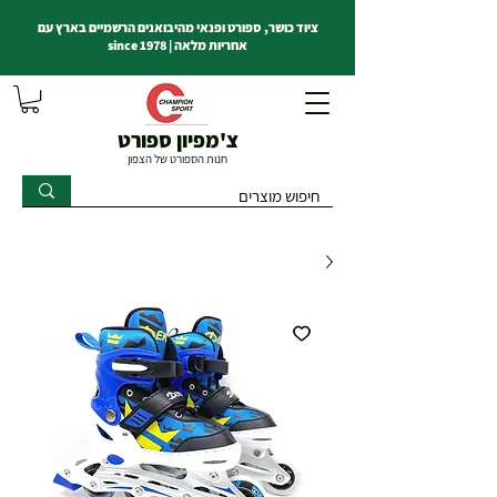
ציוד כושר, ספורט ופנאי מהיבואנים הרשמיים בארץ עם
אחריות מלאה | since 1978
צ'מפיון ספורט
חנות הספורט של הצפון