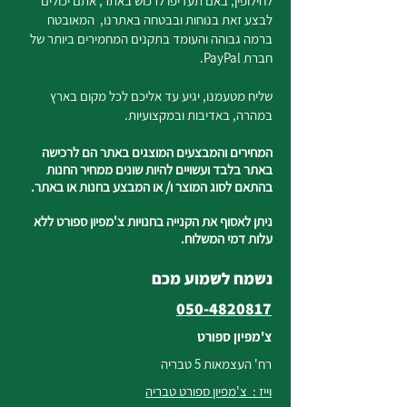
לחילופין, באם תעדיפו לרכוש באתר, אתם יכולים
לבצע זאת בנוחות ובבטחה באתרנו, המאובטח
ברמה גבוהה והעומד בתקנים המחמירים ביותר של
חברת PayPal.
שליח מטעמנו, יגיע עד אליכם לכל מקום בארץ
במהרה, באדיבות ובמקצועיות.
המחירים והמבצעים המוצגים באתר הם לרכישה
באתר בלבד ועשויים להיות שונים ממחיר החנות
בהתאם לסוג המוצר ו/ או המבצע בחנות או באתר.
ניתן לאסוף את הקנייה בחנויות צ'מפיון ספורט ללא
עלות דמי המשלוח.
נשמח לשמוע מכם
050-4820817
צ'מפיון ספורט
רח' העצמאות 5 טבריה
וייז : צ'מפיון ספורט טבריה