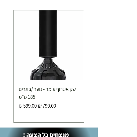
כ-7 ימי עסקים
איסוף עצמי ללא עלות מסניף טבריה . רחוב העצמאות 5
מוצרי כושר ( בלבד) ניתן לאסוף ממחסני החברה בת"א
- רחוב שביל התנופה 6
שק איגרוף עומד - נוער /בוגרים
185 ס"מ
מחיר רגיל
מחיר מבצע
מנצחים כל הצעה !