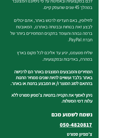
לכם במקצועיות ובאמינות על פי ניסיוננו המצטבר
במהלך 45 שנים שהעסק קיים.
לחילופין, באם תעדיפו לרכוש באתר, אתם יכולים
לבצע זאת בנוחות ובבטחה באתרנו, המאובטח
ברמה גבוהה והעומד בתקנים המחמירים ביותר של
חברת PayPal.
שליח מטעמנו, יגיע עד אליכם לכל מקום בארץ
במהרה, באדיבות ובמקצועיות.
המחירים והמבצעים המוצגים באתר הם לרכישה
באתר בלבד ועשויים להיות שונים ממחיר החנות
בהתאם לסוג המוצר ו/ או המבצע בחנות או באתר.
ניתן לאסוף את הקנייה בחנויות צ'מפיון ספורט ללא
עלות דמי המשלוח.
נשמח לשמוע מכם
050-4820817
צ'מפיון ספורט