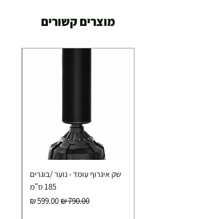
מוצרים קשורים
שק איגרוף עומד - נוער /בוגרים
185 ס"מ
מחיר רגיל
מחיר מבצע