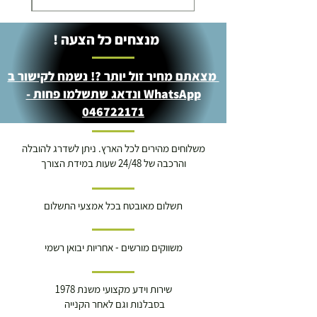
מנצחים כל הצעה !
מצאתם מחיר זול יותר ?! נשמח לקישור ב
WhatsApp ונדאג שתשלמו פחות -
046722171
משלוחים מהירים לכל הארץ. ניתן לשדרג להובלה
והרכבה של 24/48 שעות במידת הצורך
תשלום מאובטח בכל אמצעי התשלום
משווקים מורשים - אחריות יבואן רשמי
שירות וידע מקצועי משנת 1978
בסבלנות וגם לאחר הקנייה