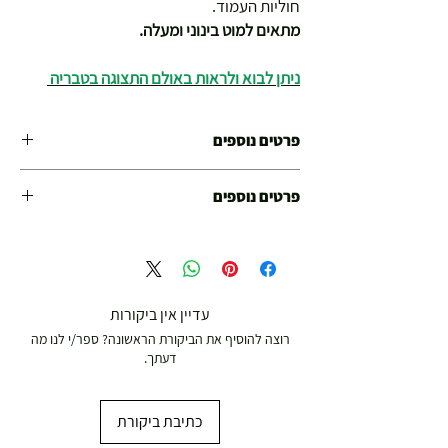
חוליות העמוד.
מתאים למוט בינוני ומעלה.
ניתן לבוא ולראות באולם התצוגה בטבריה
פרטים נוספים
תוספות מובנות
פרטים נוספים
כרית יד קידמית:כלול
שיפוע
אחריות יבואן רישמי
מספר מצבי שיפוע:6
עלות הובלה : 0ש"ח מבצע מיוחד
כיוונון
לצורך מימוש ההטבה נא להתקשר : 046726940
כיוונון משענת גב:כלול
עלות הובלה + התקנה מקצועית 250 ש"ח
מידות במצב פתוח
עדיין אין ביקורות
גובה:145 ס"מ
רוצה להוסיף את הביקורת הראשונה? ספר/י לנו מה
דעתך.
כתיבת ביקורת