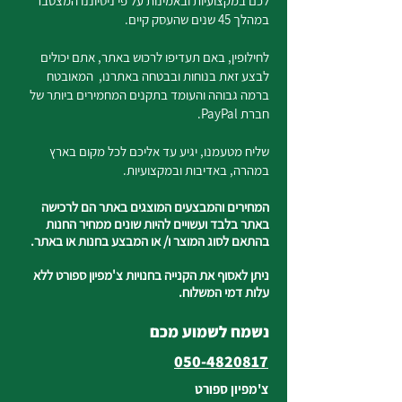
לכם במקצועיות ובאמינות על פי ניסיוננו המצטבר
במהלך 45 שנים שהעסק קיים.
לחילופין, באם תעדיפו לרכוש באתר, אתם יכולים
לבצע זאת בנוחות ובבטחה באתרנו, המאובטח
ברמה גבוהה והעומד בתקנים המחמירים ביותר של
חברת PayPal.
שליח מטעמנו, יגיע עד אליכם לכל מקום בארץ
במהרה, באדיבות ובמקצועיות.
המחירים והמבצעים המוצגים באתר הם לרכישה
באתר בלבד ועשויים להיות שונים ממחיר החנות
בהתאם לסוג המוצר ו/ או המבצע בחנות או באתר.
ניתן לאסוף את הקנייה בחנויות צ'מפיון ספורט ללא
עלות דמי המשלוח.
נשמח לשמוע מכם
050-4820817
צ'מפיון ספורט