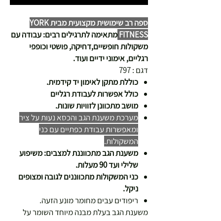
ספה רב שימושית מקצועית מבית YORK
FITNESS
מתאימה לתרגילים רבים: עבודה עם
משקולות חופשיים,דחיקה, פושטי וכופפי
רגליים, אימוני ידיים ועוד.
דגם : 797
כוללת מתקן לאימון יד קידמית.
כולל אפשרות לעבודת רגליים
מושב מתכוונן לזוויות שונות.
מערכת משענת הגב והכסא נעות על ציר
ומאפשרות עבודת כפתיים עם כני
המשקולות.
משענת הגב מתכווננת למצבים: משיפוע
שלילי ועד 90 מעלות.
כני המשקולות מתכווננים לגובה ומצופים
ניקל.
ריפודים עבים מחומר מונע הזעה.
משענת הגב בעלת מבנה מיוחד השומר על