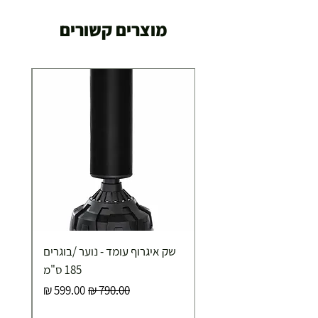
מוצרים קשורים
שק איגרוף עומד - נוער /בוגרים
185 ס"מ
מחיר רגיל
מחיר מבצע