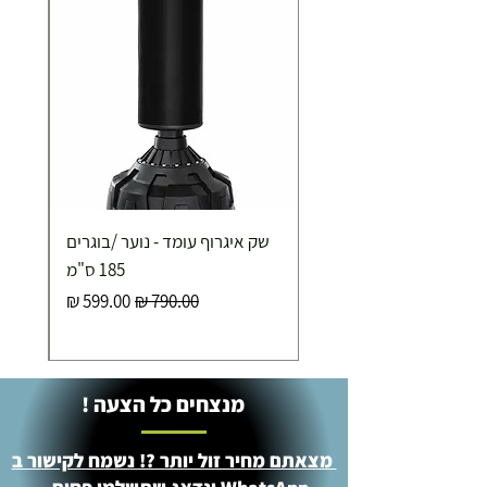
שק איגרוף עומד - נוער /בוגרים
185 ס"מ
מחיר רגיל
מחיר מבצע
מנצחים כל הצעה !
מצאתם מחיר זול יותר ?! נשמח לקישור ב