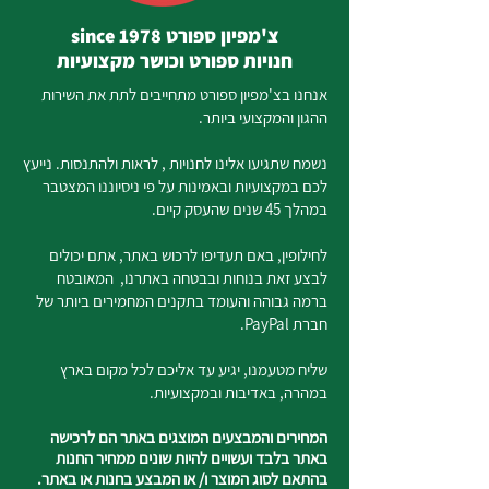
צ'מפיון ספורט since 1978
חנויות ספורט וכושר מקצועיות
אנחנו בצ'מפיון ספורט מתחייבים לתת את השירות
ההגון והמקצועי ביותר.
נשמח שתגיעו אלינו לחנויות , לראות ולהתנסות. נייעץ
לכם במקצועיות ובאמינות על פי ניסיוננו המצטבר
במהלך 45 שנים שהעסק קיים.
לחילופין, באם תעדיפו לרכוש באתר, אתם יכולים
לבצע זאת בנוחות ובבטחה באתרנו, המאובטח
ברמה גבוהה והעומד בתקנים המחמירים ביותר של
חברת PayPal.
שליח מטעמנו, יגיע עד אליכם לכל מקום בארץ
במהרה, באדיבות ובמקצועיות.
המחירים והמבצעים המוצגים באתר הם לרכישה
באתר בלבד ועשויים להיות שונים ממחיר החנות
בהתאם לסוג המוצר ו/ או המבצע בחנות או באתר.