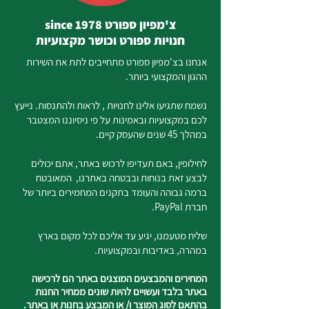
צ'מפיון ספורט since 1978
חנויות ספורט וכושר מקצועיות
אנחנו בצ'מפיון ספורט מתחייבים לתת את השירות
ההגון והמקצועי ביותר.
נשמח שתגיעו אלינו לחנויות , לראות ולהתנסות. נייעץ
לכם במקצועיות ובאמינות על פי ניסיוננו המצטבר
במהלך 45 שנים שהעסק קיים.
לחילופין, באם תעדיפו לרכוש באתר, אתם יכולים
לבצע זאת בנוחות ובבטחה באתרנו, המאובטח
ברמה גבוהה והעומד בתקנים המחמירים ביותר של
חברת PayPal.
שליח מטעמנו, יגיע עד אליכם לכל מקום בארץ
במהרה, באדיבות ובמקצועיות.
המחירים והמבצעים המוצגים באתר הם לרכישה
באתר בלבד ועשויים להיות שונים ממחיר החנות
בהתאם לסוג המוצר ו/ או המבצע בחנות או באתר.