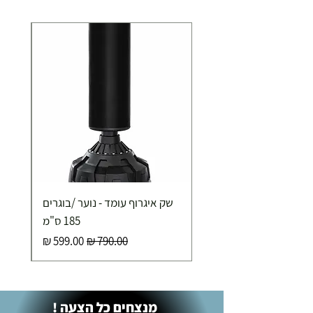
שק איגרוף עומד - נוער /בוגרים
185 ס"מ
מחיר רגיל
מחיר מבצע
מנצחים כל הצעה !