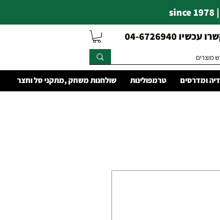
s
עכשיו 04-6726940
יה ומדרסים
טרמפולינות
שולחנות משחק ,מתקני סל וחצר