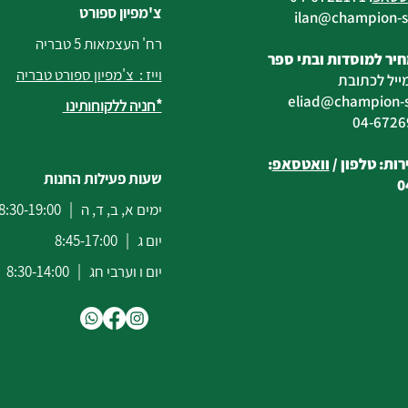
צ'מפיון ספורט
@champion-sp
רח' העצמאות 5 טבריה
יר למוסדות ובתי ספר
וייז : צ'מפיון ספורט טבריה
ייל לכתובת
eliad
@champion-sp
*חניה ללקוחותינו
ות: טלפון /
וואטסאפ
:
שעות פעילות החנות
0
ימים א, ב, ד, ה | 8:30-19:00
יום ג | 8:45-17:00
יום ו וערבי חג | 8:30-14:00