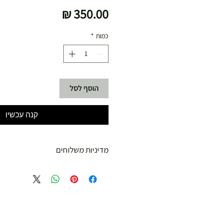
מחיר
כמות
*
הוסף לסל
קנה עכשיו
מדיניות משלוחים
משלוח עד הבית חינם מ 299 ש"ח ומעלה .
עד 299 ש"ח :
משלוח דואר רשום ( למוצרים עד 5 קג' )