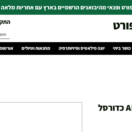
רט ופנאי מהיבואנים הרשמיים בארץ עם אחריות מלאה | ince 1978
ורט
התקשרו 
 כושר ביתי
יוגה פילאטיס ופיזיותרפיה
מחנאות וטיולים
אורטופד
נעלי ספורט ADIDAS כדורסל