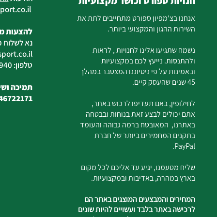
חנויות ספורט וכושר מקצועיות
ort.co.il
ilan
אנחנו בצ'מפיון ספורט מתחייבים לתת את
השירות ההגון והמקצועי ביותר.
להצעות מח
נא לשלוח מ
נשמח שתגיעו אלינו לחנויות , לראות
ort.co.il
ולהתנסות. נייעץ לכם במקצועיות
טלפון: 04-6726940
ובאמינות על פי ניסיוננו המצטבר במהלך
45 שנים שהעסק קיים.
תמיכה ושיר
46722171
לחילופין, באם תעדיפו לרכוש באתר,
אתם יכולים לבצע זאת בנוחות ובבטחה
באתרנו, המאובטח ברמה גבוהה והעומד
בתקנים המחמירים ביותר של חברת
PayPal.
שליח מטעמנו, יגיע עד אליכם לכל מקום
בארץ במהרה, באדיבות ובמקצועיות.
המחירים והמבצעים המוצגים באתר הם
לרכישה באתר בלבד ועשויים להיות שונים