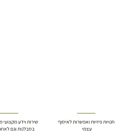
19.00 ₪
עד 7 ימי עסקים
משלוח מהיר עד הבית ( עד 20 ק"ג)
29.00 ₪
תוך 2-3 ימי עסקים
תוספת התקנה למכשירי כושר / מתקני חצר 
250.00 ₪
כ-7 ימי עסקים
חנויות פיזיות ואפשרות לאיסוף
שירות וידע מקצועי משנת
איסוף עצמי ללא עלות מסניף טבריה . רחוב ה
עצמי
בסבלנות וגם לאחר
מוצרי כושר ( בלבד) ניתן לאסוף ממחסני הח