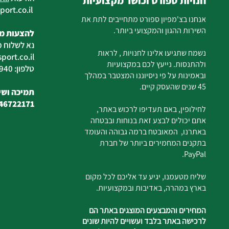
חנויות ספורט וכושר מקצועיות
ort.co.il
ilan
אנחנו בצ'מפיון ספורט מתחייבים לתת את
השירות ההגון והמקצועי ביותר.
להצעות מח
נא לשלוח מ
נשמח שתגיעו אלינו לחנויות , לראות
ort.co.il
ולהתנסות. נייעץ לכם במקצועיות
טלפון: 04-6726940
ובאמינות על פי ניסיוננו המצטבר במהלך
45 שנים שהעסק קיים.
תמיכה ושיר
46722171
לחילופין, באם תעדיפו לרכוש באתר,
אתם יכולים לבצע זאת בנוחות ובבטחה
באתרנו, המאובטח ברמה גבוהה והעומד
בתקנים המחמירים ביותר של חברת
PayPal.
שליח מטעמנו, יגיע עד אליכם לכל מקום
בארץ במהרה, באדיבות ובמקצועיות.
המחירים והמבצעים המוצגים באתר הם
לרכישה באתר בלבד ועשויים להיות שונים