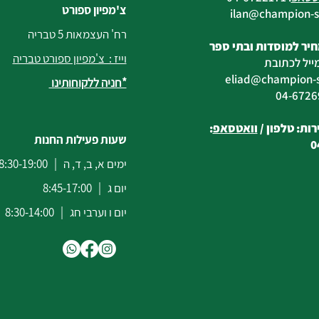
צ'מפיון ספורט
@champion-sp
רח' העצמאות 5 טבריה
יר למוסדות ובתי ספר
וייז : צ'מפיון ספורט טבריה
ייל לכתובת
eliad
@champion-sp
*חניה ללקוחותינו
ות: טלפון /
וואטסאפ
:
שעות פעילות החנות
0
ימים א, ב, ד, ה | 8:30-19:00
יום ג | 8:45-17:00
יום ו וערבי חג | 8:30-14:00