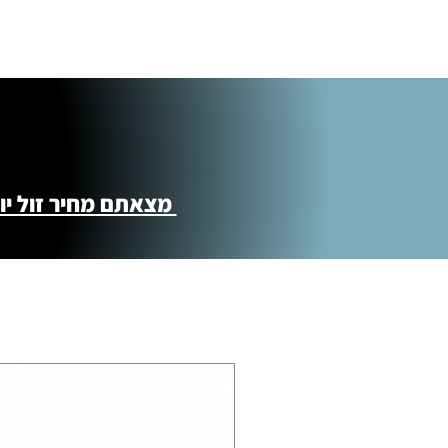
איסוף עצמי ללא עלות מסניף טבריה . רחוב ה
מוצרי כושר ( בלבד) ניתן לאסוף ממחסני הח
התנופה 6
מצאתם מחיר זול יותר ?! נשמח לקישור 