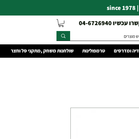
s
עכשיו 04-6726940
יה ומדרסים
טרמפולינות
שולחנות משחק ,מתקני סל וחצר