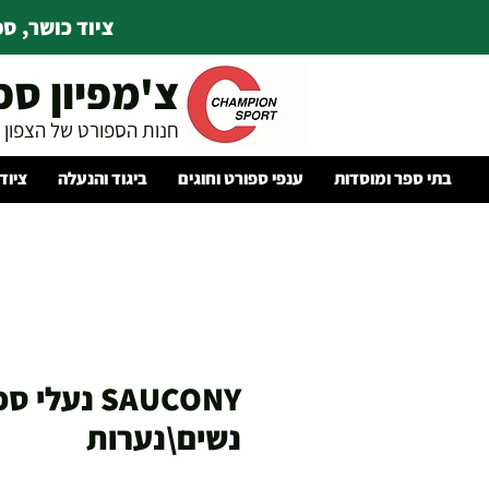
ציוד כושר, ספו
צ'מפיון ספ
חנות הספורט של הצפון
בתי ספר ומוסדות
ענפי ספורט וחוגים
ביגוד והנעלה
ציוד
SAUCONY נעלי
נשים\נערות