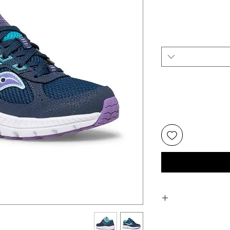
יר
צע