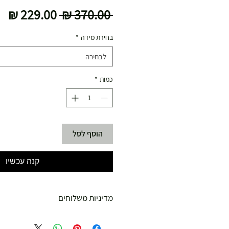
מחיר
מח
 ‏370.00 ‏₪ 
רגיל
מב
בחירת מידה
*
לבחירה
כמות
*
הוסף לסל
קנה עכשיו
מדיניות משלוחים
משלוח עד הבית חינם מ 299 ש"ח ומעלה .
עד 299 ש"ח :