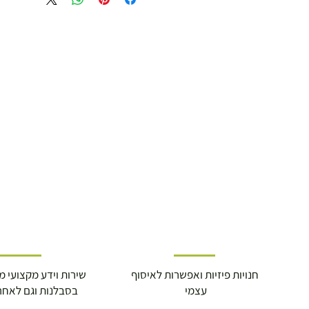
משלוח דואר רשום ( למוצרים עד 5 קג' )
19.00 ₪
עד 7 ימי עסקים
משלוח מהיר עד הבית ( עד 20 ק"ג)
29.00 ₪
תוך 2-3 ימי עסקים
תוספת התקנה למכשירי כושר / מתקני חצר 
250.00 ₪
חנויות פיזיות ואפשרות לאיסוף
שירות וידע מקצועי משנת
כ-7 ימי עסקים
עצמי
בסבלנות וגם לאחר