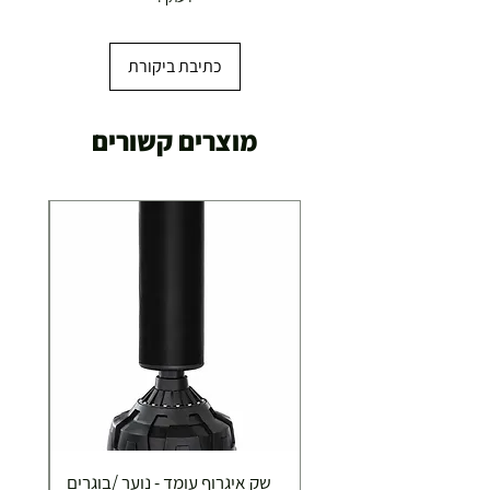
משלוח מהיר עד הבית ( עד 20 ק"ג)
29.00 ₪
כתיבת ביקורת
תוך 2-3 ימי עסקים
תוספת התקנה למכשירי כושר / מתקני חצר ושולחנות
מוצרים קשורים
משחק
250.00 ₪
כ-7 ימי עסקים
איסוף עצמי ללא עלות מסניף טבריה . רחוב העצמאות 5
מוצרי כושר ( בלבד) ניתן לאסוף ממחסני החברה בת"א
- רחוב שביל התנופה 6
שק איגרוף עומד - נוער /בוגרים