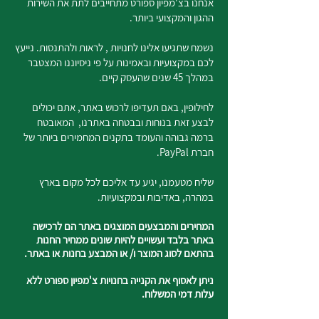
אנחנו בצ'מפיון ספורט מתחייבים לתת את השירות
ההגון והמקצועי ביותר.
נשמח שתגיעו אלינו לחנויות , לראות ולהתנסות. נייעץ
לכם במקצועיות ובאמינות על פי ניסיוננו המצטבר
במהלך 45 שנים שהעסק קיים.
לחילופין, באם תעדיפו לרכוש באתר, אתם יכולים
לבצע זאת בנוחות ובבטחה באתרנו, המאובטח
ברמה גבוהה והעומד בתקנים המחמירים ביותר של
חברת PayPal.
שליח מטעמנו, יגיע עד אליכם לכל מקום בארץ
במהרה, באדיבות ובמקצועיות.
המחירים והמבצעים המוצגים באתר הם לרכישה
באתר בלבד ועשויים להיות שונים ממחיר החנות
בהתאם לסוג המוצר ו/ או המבצע בחנות או באתר.
ניתן לאסוף את הקנייה בחנויות צ'מפיון ספורט ללא
עלות דמי המשלוח.