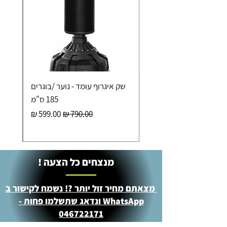
שק איגרוף עומד - נוער /בוגרים
185 ס"מ
מחיר רגיל
מחיר מבצע
מנצחים כל הצעה !
מצאתם מחיר זול יותר ?! נשמח לקישור ב
WhatsApp ונדאג שתשלמו פחות -
046722171