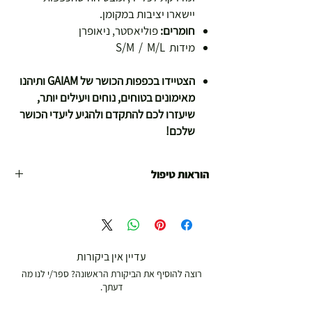
יישארו יציבות במקומן.
חומרים:
פוליאסטר, ניאופרן
מידות S/M / M/L
הצטיידו בכפפות הכושר של GAIAM ותיהנו
מאימונים בטוחים, נוחים ויעילים יותר,
שיעזרו לכם להתקדם ולהגיע ליעדי הכושר
שלכם!
הוראות טיפול
הוראות טיפול:
כביסה ידנית עם חומר ניקוי עדין.
לשטוח לייבוש (אין לייבש במכונה).
עדיין אין ביקורות
רוצה להוסיף את הביקורת הראשונה? ספר/י לנו מה
דעתך.