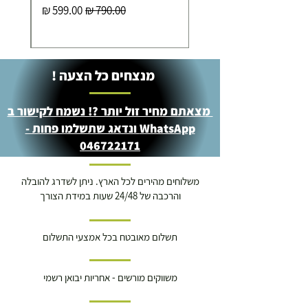
מחיר רגיל
מחיר מבצע
מנצחים כל הצעה !
מצאתם מחיר זול יותר ?! נשמח לקישור ב
WhatsApp ונדאג שתשלמו פחות -
046722171
משלוחים מהירים לכל הארץ. ניתן לשדרג להובלה
והרכבה של 24/48 שעות במידת הצורך
תשלום מאובטח בכל אמצעי התשלום
משווקים מורשים - אחריות יבואן רשמי