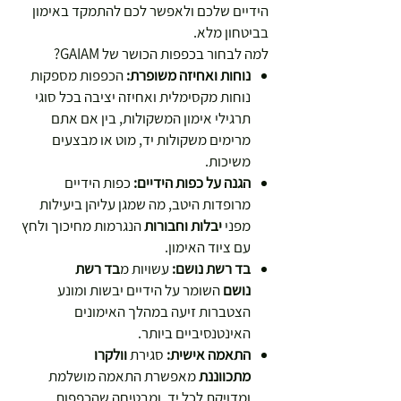
הידיים שלכם ולאפשר לכם להתמקד באימון
בביטחון מלא.
למה לבחור בכפפות הכושר של GAIAM?
נוחות ואחיזה משופרת:
הכפפות מספקות
נוחות מקסימלית ואחיזה יציבה בכל סוגי
תרגילי אימון המשקולות, בין אם אתם
מרימים משקולות יד, מוט או מבצעים
משיכות.
הגנה על כפות הידיים:
כפות הידיים
מרופדות היטב, מה שמגן עליהן ביעילות
מפני
יבלות וחבורות
הנגרמות מחיכוך ולחץ
עם ציוד האימון.
בד רשת נושם:
עשויות מ
בד רשת
נושם
השומר על הידיים יבשות ומונע
הצטברות זיעה במהלך האימונים
האינטנסיביים ביותר.
התאמה אישית:
סגירת
וולקרו
מתכווננת
מאפשרת התאמה מושלמת
ומדויקת לכל יד, ומבטיחה שהכפפות