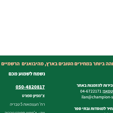
והה ביותר במחירים הטובים בארץ, מהיבואנים הרשמיים 
נשמח לשמוע מכם
כירות להזמנות באתר
050-4820817
טסאפ
:
04-6722171
צ'מפיון ספורט
@champion-sp
רח' העצמאות 5 טבריה
יר למוסדות ובתי ספר
וייז : צ'מפיון ספורט טבריה