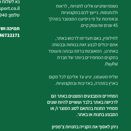
נא לשלוח מ
נשמח שתגיעו אלינו לחנויות , לראות
ort.co.il
ולהתנסות. נייעץ לכם במקצועיות
טלפון: 04-6726940
ובאמינות על פי ניסיוננו המצטבר במהלך
45 שנים שהעסק קיים.
תמיכה ושיר
46722171
לחילופין, באם תעדיפו לרכוש באתר,
אתם יכולים לבצע זאת בנוחות ובבטחה
באתרנו, המאובטח ברמה גבוהה והעומד
בתקנים המחמירים ביותר של חברת
PayPal.
שליח מטעמנו, יגיע עד אליכם לכל מקום
בארץ במהרה, באדיבות ובמקצועיות.
המחירים והמבצעים המוצגים באתר הם
לרכישה באתר בלבד ועשויים להיות שונים
ממחיר החנות בהתאם לסוג המוצר ו/ או
המבצע בחנות או באתר.
ניתן לאסוף את הקנייה בחנויות צ'מפיון