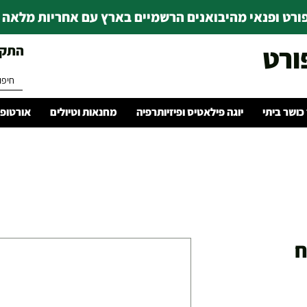
רט ופנאי מהיבואנים הרשמיים בארץ עם אחריות מלאה | ince 1978
ורט
התקשרו 
 כושר ביתי
יוגה פילאטיס ופיזיותרפיה
מחנאות וטיולים
אורטופד
ח