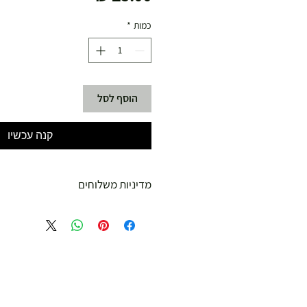
כמות
*
הוסף לסל
קנה עכשיו
מדיניות משלוחים
משלוח עד הבית חינם מ 299 ש"ח ומעלה .
עד 299 ש"ח :
משלוח דואר רשום ( למוצרים עד 5 קג' )
19.00 ₪