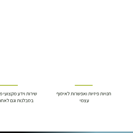
עד 7 ימי עסקים
משלוח מהיר עד הבית ( עד 20 ק"ג)
29.00 ₪
תוך 2-3 ימי עסקים
תוספת התקנה למכשירי כושר / מתקני חצר 
250.00 ₪
כ-7 ימי עסקים
חנויות פיזיות ואפשרות לאיסוף
שירות וידע מקצועי משנת
עצמי
בסבלנות וגם לאחר
איסוף עצמי ללא עלות מסניף טבריה . רחוב ה
מוצרי כושר ( בלבד) ניתן לאסוף ממחסני הח
התנופה 6