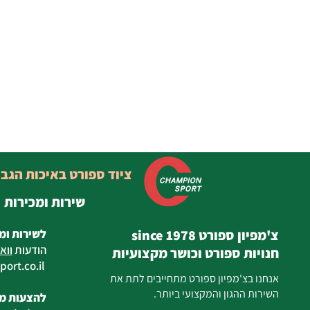
ציוד ספורט באיכות הגב
שירות ומכירות
צ'מפיון ספורט since 1978
לשירות ומ
הודעות
ווא
חנויות ספורט וכושר מקצועיות
ort.co.il
ilan
אנחנו בצ'מפיון ספורט מתחייבים לתת את
השירות ההגון והמקצועי ביותר.
להצעות מח