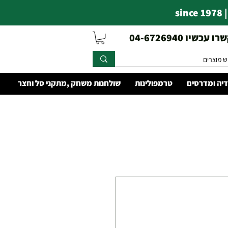
s
עכשיו 04-6726940
יה ומדרסים
טרמפולינות
שולחנות משחק ,מתקני סל וחצר