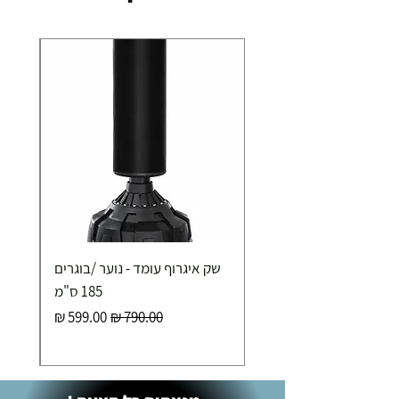
שק איגרוף עומד - נוער /בוגרים
185 ס"מ
מחיר רגיל
מחיר מבצע