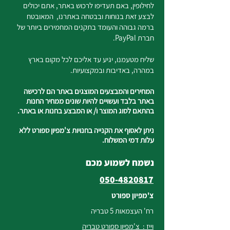
לחילופין, באם תעדיפו לרכוש באתר, אתם יכולים
לבצע זאת בנוחות ובבטחה באתרנו, המאובטח
ברמה גבוהה והעומד בתקנים המחמירים ביותר של
חברת PayPal.
שליח מטעמנו, יגיע עד אליכם לכל מקום בארץ
במהרה, באדיבות ובמקצועיות.
המחירים והמבצעים המוצגים באתר הם לרכישה
באתר בלבד ועשויים להיות שונים ממחיר החנות
בהתאם לסוג המוצר ו/ או המבצע בחנות או באתר.
ניתן לאסוף את הקנייה בחנויות צ'מפיון ספורט ללא
עלות דמי המשלוח.
נשמח לשמוע מכם
050-4820817
צ'מפיון ספורט
רח' העצמאות 5 טבריה
וייז : צ'מפיון ספורט טבריה