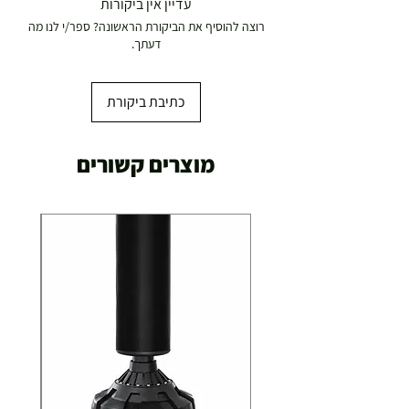
עדיין אין ביקורות
19.00 ₪
רוצה להוסיף את הביקורת הראשונה? ספר/י לנו מה
עד 7 ימי עסקים
דעתך.
משלוח מהיר עד הבית ( עד 20 ק"ג)
29.00 ₪
כתיבת ביקורת
תוך 2-3 ימי עסקים
תוספת התקנה למכשירי כושר / מתקני חצר ושולחנות
מוצרים קשורים
משחק
250.00 ₪
כ-7 ימי עסקים
איסוף עצמי ללא עלות מסניף טבריה . רחוב העצמאות 5
מוצרי כושר ( בלבד) ניתן לאסוף ממחסני החברה בת"א
- רחוב שביל התנופה 6