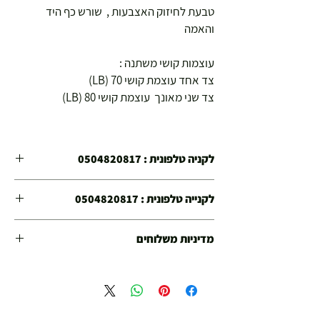
טבעת לחיזוק האצבעות , שורש כף היד
והאמה
עוצמות קושי משתנה :
צד אחד עוצמת קושי 70 (LB)
צד שני מאונך עוצמת קושי 80 (LB)
לקניה טלפונית : 0504820817
הינכם קונים בחנויות הספורט צ'מפיון ספורט הפועלות
לקנייה טלפונית : 0504820817
משנת 1978
הנכם קונים בחנויות הספורט "צ'מפיון ספורט" הפועלות
קנייתכם בטוחה !
מדיניות משלוחים
משנת 1978 !
משלוח עד הבית חינם מ 299 ש"ח ומעלה .
קנייתכם איתנו בטוחה !
עד סכום 299 ש"ח :
משלוח דואר רשום ( למוצרים עד 5 קג' )