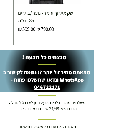
שק איגרוף עומד - נוער /בוגרים
185 ס"מ
מחיר רגיל
מחיר מבצע
מנצחים כל הצעה !
מצאתם מחיר זול יותר ?! נשמח לקישור ב
WhatsApp ונדאג שתשלמו פחות -
046722171
משלוחים מהירים לכל הארץ. ניתן לשדרג להובלה
והרכבה של 24/48 שעות במידת הצורך
תשלום מאובטח בכל אמצעי התשלום