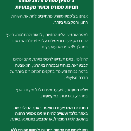
צ'מפיון ספורט since 1978
חנויות ספורט וכושר מקצועיות
אנחנו בצ'מפיון ספורט מתחייבים לתת את השירות
ההגון והמקצועי ביותר.
נשמח שתגיעו אלינו לחנויות , לראות ולהתנסות. נייעץ
לכם במקצועיות ובאמינות על פי ניסיוננו המצטבר
במהלך 45 שנים שהעסק קיים.
לחילופין, באם תעדיפו לרכוש באתר, אתם יכולים
לבצע זאת בנוחות ובבטחה באתרנו, המאובטח
ברמה גבוהה והעומד בתקנים המחמירים ביותר של
חברת PayPal.
שליח מטעמנו, יגיע עד אליכם לכל מקום בארץ
במהרה, באדיבות ובמקצועיות.
המחירים והמבצעים המוצגים באתר הם לרכישה
באתר בלבד ועשויים להיות שונים ממחיר החנות
בהתאם לסוג המוצר ו/ או המבצע בחנות או באתר.
ניתן לאסוף את הקנייה בחנויות צ'מפיון ספורט ללא