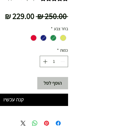
מחיר
מח
 ‏250.00 ‏₪ 
רגיל
מב
בחר צבע
*
כמות
*
הוסף לסל
קנה עכשיו