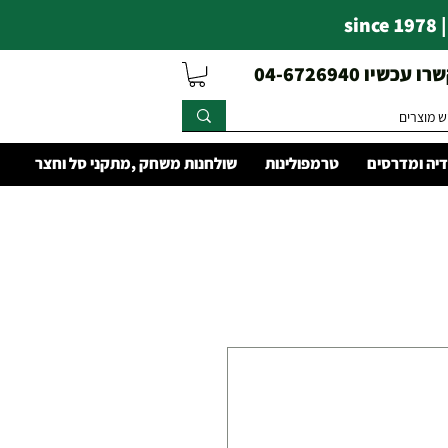
s
עכשיו 04-6726940
יה ומדרסים
טרמפולינות
שולחנות משחק ,מתקני סל וחצר