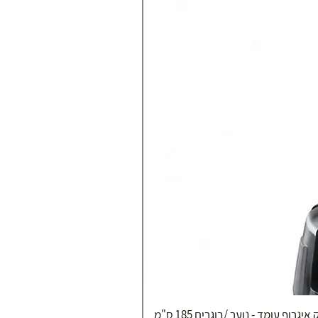
איגרוף עומד - נוער /בוגרים 185 ס"מ