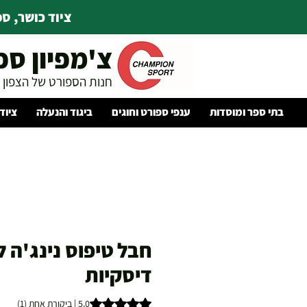
ציוד כושר, ספו
צ'מפיון ספ
חנות הספורט של הצפון
בתי ספר ומוסדות
ענפי ספורט וחוגים
ביגוד והנעלה
ציוד
חבל טיפוס נינג'ה 
דיסקיות
t of five stars based on 1 review
5.0 | ביקורת אחת (1)