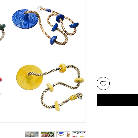
יר
צע