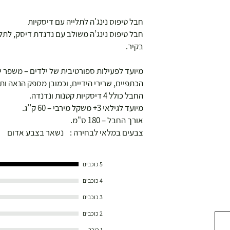
חבל טיפוס נינג'ה לתלייה עם דיסקיות
חבל טיפוס נינג’ה משולב עם נדנדת דיסק, לתלי
בקיר.
מיועד לפעילות ספורטיבית של ילדים – משפר יכ
הכתפיים, שרירי הידיים, וכמובן מספק הנאה ות
החבל כולל 4 דיסקיות קטנות ונדנדה.
מיועד לגילאי 3+ משקל מירבי – 60 ק’’ג.
אורך החבל – 180 ס"מ.
צבעים במלאי לבחירה : נשאר בצבע אדום
5 כוכבים
4 כוכבים
3 כוכבים
2 כוכבים
1 כוכב