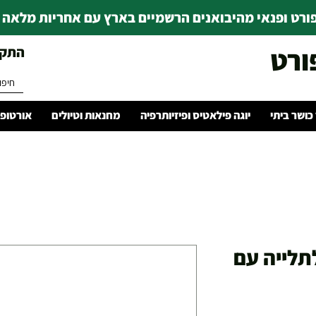
רט ופנאי מהיבואנים הרשמיים בארץ עם אחריות מלאה | ince 1978
ורט
התקשרו 
 כושר ביתי
יוגה פילאטיס ופיזיותרפיה
מחנאות וטיולים
אורטופד
לתלייה עם
Rating is 5.0 ou