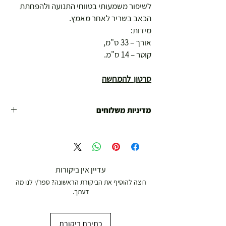
לשיפור משמעותי בטווחי התנועה ולהפחתת
הכאב בשריר לאחר מאמץ.
מידות:
אורך – 33 ס"מ,
קוטר – 14 ס"מ.
סרטון להמחשה
מדיניות משלוחים
משלוח עד הבית חינם מ 299 ש"ח ומעלה .
עד 299 ש"ח :
משלוח דואר רשום ( למוצרים עד 5 קג' )
עדיין אין ביקורות
רוצה להוסיף את הביקורת הראשונה? ספר/י לנו מה
19.00 ₪
דעתך.
עד 7 ימי עסקים
כתיבת ביקורת