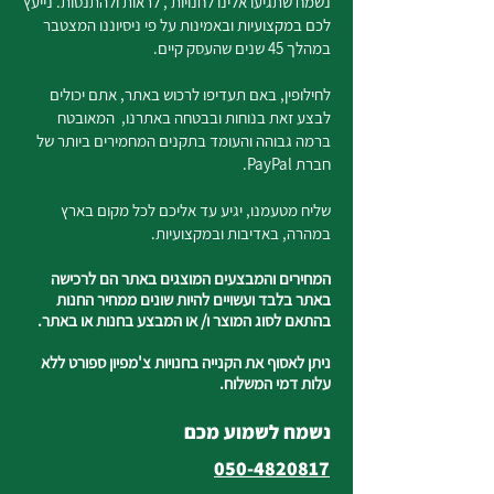
נשמח שתגיעו אלינו לחנויות , לראות ולהתנסות. נייעץ
לכם במקצועיות ובאמינות על פי ניסיוננו המצטבר
במהלך 45 שנים שהעסק קיים.
לחילופין, באם תעדיפו לרכוש באתר, אתם יכולים
לבצע זאת בנוחות ובבטחה באתרנו, המאובטח
ברמה גבוהה והעומד בתקנים המחמירים ביותר של
חברת PayPal.
שליח מטעמנו, יגיע עד אליכם לכל מקום בארץ
במהרה, באדיבות ובמקצועיות.
המחירים והמבצעים המוצגים באתר הם לרכישה
באתר בלבד ועשויים להיות שונים ממחיר החנות
בהתאם לסוג המוצר ו/ או המבצע בחנות או באתר.
ניתן לאסוף את הקנייה בחנויות צ'מפיון ספורט ללא
עלות דמי המשלוח.
נשמח לשמוע מכם
050-4820817