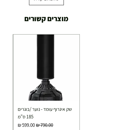
משלוח מהיר עד הבית ( עד 20 ק"ג)
מוצרים קשורים
29.00 ₪
תוך 2-3 ימי עסקים
תוספת התקנה למכשירי כושר / מתקני חצר ושולחנות
משחק
250.00 ₪
כ-7 ימי עסקים
איסוף עצמי ללא עלות מסניף טבריה . רחוב העצמאות 5
שק איגרוף עומד - נוער /בוגרים
מוצרי כושר ( בלבד) ניתן לאסוף ממחסני החברה בת"א
- רחוב שביל התנופה 6
185 ס"מ
מחיר רגיל
מחיר מבצע