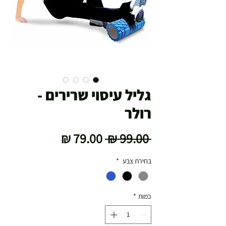
גליל עיסוי שרירים -
רולר
מחיר
מחיר
 ‏99.00 ‏₪ 
רגיל
מבצע
בחירת צבע
*
כמות
*