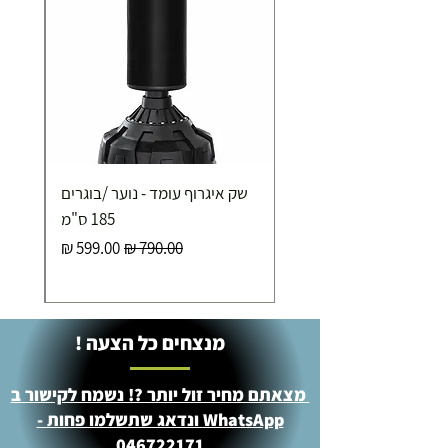
שק איגרוף עומד - נוער /בוגרים
185 ס"מ
מחיר רגיל
מחיר מבצע
מנצחים כל הצעה !
מצאתם מחיר זול יותר ?! נשמח לקישור ב
WhatsApp ונדאג שתשלמו פחות -
046722171