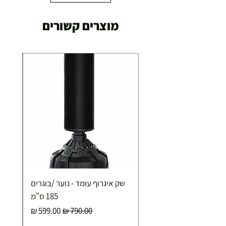
מוצרים קשורים
שק איגרוף עומד - נוער /בוגרים
185 ס"מ
מחיר רגיל
מחיר מבצע