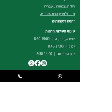
רח' העצמאות 5 טבריה
וייז : צ'מפיון ספורט טבריה
*חניה ללקוחותינו
שעות פעילות החנות
ימים א, ב, ד, ה | 8:30-19:00
יום ג | 8:45-17:00
יום ו וערבי חג | 8:30-14:00
לשירות ומכירות להזמנות באתר
הודעות
וואטסאפ
:
04-6722171
@champion-sport.co.il
ilan
להצעות מחיר למוסדות ובתי ספר
נא לשלוח מייל לכתובת
eliad
@champion-sport.co.il
טלפון:
04-6726940