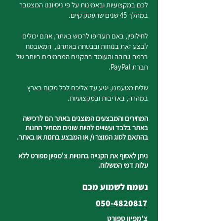
לכם במקצועיות ובאמינות על פי ניסיוננו המצטבר
במהלך 45 שנים שהעסק קיים.
לחילופין, באם תעדיפו לרכוש באתר, אתם יכולים
לבצע זאת בנוחות ובבטחה באתרנו, המאובטח
ברמה גבוהה והעומד בתקנים המחמירים ביותר של
חברת PayPal.
שליח מטעמנו, יגיע עד אליכם לכל מקום בארץ
במהרה, באדיבות ובמקצועיות.
המחירים והמבצעים המוצגים באתר הם לרכישה
באתר בלבד ועשויים להיות שונים ממחיר החנות
בהתאם לסוג המוצר ו/ או המבצע בחנות או באתר.
ניתן לאסוף את הקנייה בחנויות צ'מפיון ספורט ללא
עלות דמי המשלוח.
נשמח לשמוע מכם
050-4820817
צ'מפיון ספורט