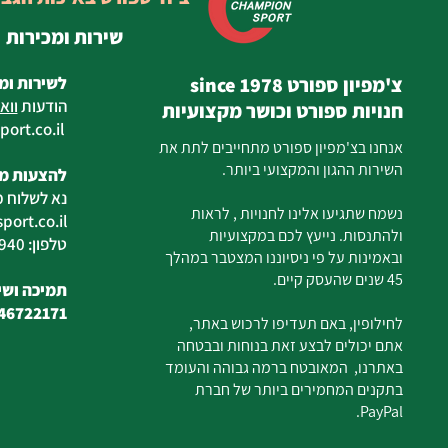
שירות ומכירות
צ'מפיון ספורט since 1978
לשירות ומ
הודעות
ווא
חנויות ספורט וכושר מקצועיות
ort.co.il
ilan
אנחנו בצ'מפיון ספורט מתחייבים לתת את
השירות ההגון והמקצועי ביותר.
להצעות מח
נא לשלוח מ
נשמח שתגיעו אלינו לחנויות , לראות
ort.co.il
ולהתנסות. נייעץ לכם במקצועיות
טלפון: 04-6726940
ובאמינות על פי ניסיוננו המצטבר במהלך
45 שנים שהעסק קיים.
תמיכה ושיר
46722171
לחילופין, באם תעדיפו לרכוש באתר,
אתם יכולים לבצע זאת בנוחות ובבטחה
באתרנו, המאובטח ברמה גבוהה והעומד
בתקנים המחמירים ביותר של חברת
PayPal.