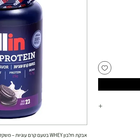
אבקת חלבון WHEY בטעם קרם עוגיות – משקל 759 גרם (23 מנות) - כשר