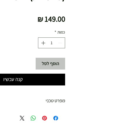
מחיר
כמות
*
הוסף לסל
קנה עכשיו
מפרט טכני
1.4 גרם סוכר
5.7 גרם BCAA
25 גרם חלבון
משקל 759 גרם