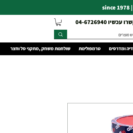
s
עכשיו 04-6726940
יה ומדרסים
טרמפולינות
שולחנות משחק ,מתקני סל וחצר