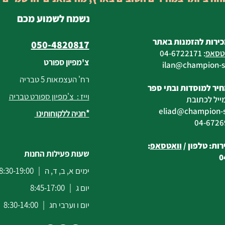
נשמח לשמוע מכם
כירות להזמנות באתר
050-4820817
טסאפ
:
04-6722171
צ'מפיון ספורט
@champion-sp
רח' העצמאות 5 טבריה
יר למוסדות ובתי ספר
וייז : צ'מפיון ספורט טבריה
ייל לכתובת
eliad
@champion-sp
*חניה ללקוחותינו
ות: טלפון /
וואטסאפ
:
שעות פעילות החנות
0
ימים א, ב, ד, ה | 8:30-19:00
יום ג | 8:45-17:00
יום ו וערבי חג | 8:30-14:00