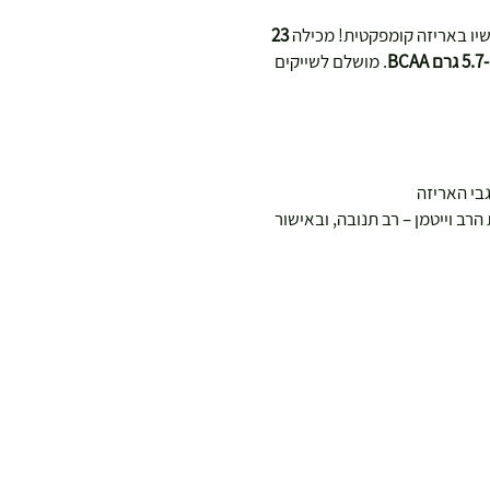
יו באריזה קומפקטית! מכילה
23
. מושלם לשייקים
בי האריזה
רב וייטמן – רב תנובה, ובאישור