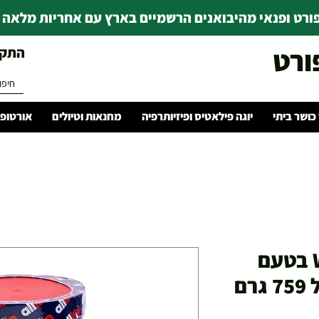
רט ופנאי מהיבואנים הרשמיים בארץ עם אחריות מלאה | ince 1978
ורט
התקשרו 
 כושר ביתי
יוגה פילאטיס ופיזיותרפיה
מחנאות וטיולים
אורטופד
אבקת חלבון WHEY בטעם
קרם עוגיות – משקל 759 גרם