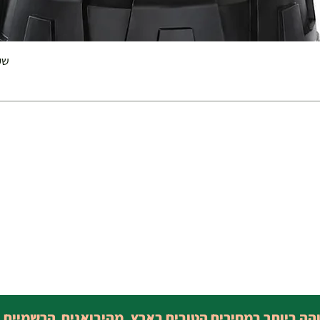
שק 
והה ביותר במחירים הטובים בארץ, מהיבואנים הרשמיים 