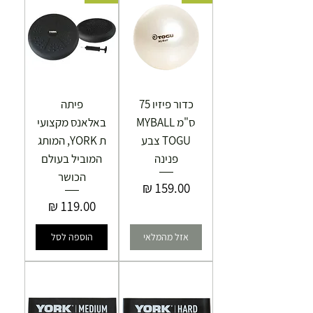
כדור פיזיו 75
פיתה
ס"מ MYBALL
באלאנס מקצועי
TOGU צבע
ת YORK, המותג
פנינה
המוביל בעולם
הכושר
מחיר
מחיר
אזל מהמלאי
הוספה לסל