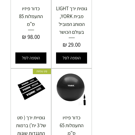
גומית ירך LIGHT
כדור פיזיו
מבית YORK,
התעמלות 85
המותג המוביל
ס"מ
בעולם הכושר
מחיר
מחיר
הוספה לסל
הוספה לסל
סט גומיות
כדור פיזיו
גומיית ירך ( סט
התעמלות 65
של 3 יח') ברמות
ס"מ
התנגדות שונות