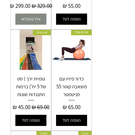
מחיר
מחיר רגיל
מחיר מבצע
הוספה לסל
אזל מהמלאי
ENERGYM®
סט גומיות
כדור פיזיו עם
גומיית ירך ( סט
משאבה קוטר 55
של 5 יח') ברמות
סניטמטר
התנגדות שונות
מחיר
מחיר רגיל
מחיר מבצע
הוספה לסל
הוספה לסל
פנינה
YORK