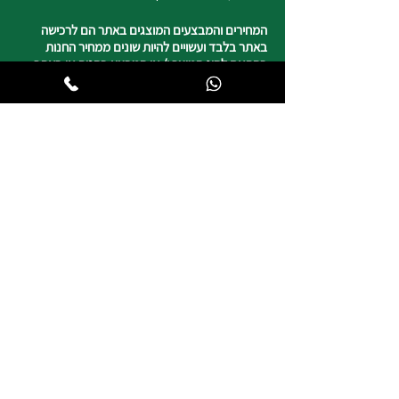
המחירים והמבצעים המוצגים באתר הם לרכישה
באתר בלבד ועשויים להיות שונים ממחיר החנות
בהתאם לסוג המוצר ו/ או המבצע בחנות או באתר.
ניתן לאסוף את הקנייה בחנויות צ'מפיון ספורט ללא
עלות דמי המשלוח.
נשמח לשמוע מכם
050-4820817
צ'מפיון ספורט
רח' העצמאות 5 טבריה
וייז : צ'מפיון ספורט טבריה
*חניה ללקוחותינו
שעות פעילות החנות
ימים א, ב, ד, ה | 8:30-19:00
יום ג | 8:45-17:00