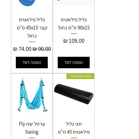
גליל פילאטיס
גליל פילאטיס
90x15 ס"מ כחול
קצר 45x15 ס"מ
כחול
מחיר
מחיר רגיל
מחיר מבצע
הוספה לסל
הוספה לסל
מחיר מיוחד באתר
חצי גליל
ערסל יוגה Fly
פילאטיס 45 ס"מ
Swing