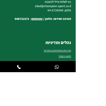
נא לשלוח מייל לכתובת
eliad
@champion-sport.co.il
טלפון:
04-6726940
תמיכה ושירות: טלפון /
וואטסאפ
:
046722171
נהלים ומדיניות
מדיניות משלוחים והחזרות
תקנון האתר
שיטות תשלום
שאלות ותשובות
הצהרת נגישות
אולם תצוגה
צרו קשר
אודות צ'מפיון ספורט
Gift Card